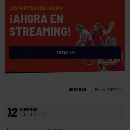
LOS PARTIDOS DEL GRUPO
¡AHORA EN
STREAMING!
¡ENTRA YA!
ORDENAR
12
DOMINGO
FEBRERO
2023