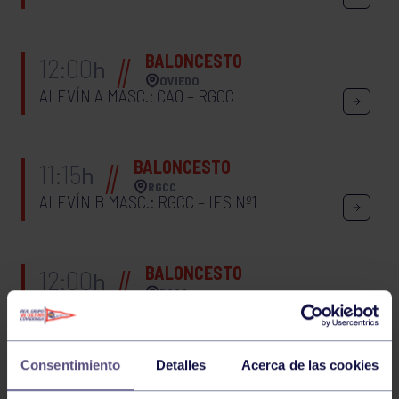
BALONCESTO
12:00
h
OVIEDO
ALEVÍN A MASC.: CAO – RGCC
BALONCESTO
11:15
h
RGCC
ALEVÍN B MASC.: RGCC – IES Nº1
BALONCESTO
12:00
h
RGCC
ALEVÍN A FEM.: RGCC – NAVIA
Consentimiento
Detalles
Acerca de las cookies
BALONCESTO
11:00
h
GIJÓN