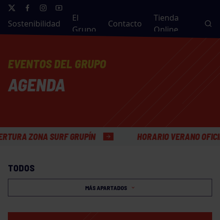
El
Tienda
Sostenibilidad
Contacto
Grupo
Online
EVENTOS DEL GRUPO
AGENDA
 ZONA SURF GRUPÍN
HORARIO VERANO OFICINAS G
TODOS
MÁS APARTADOS