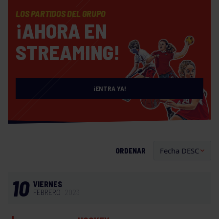
LOS PARTIDOS DEL GRUPO
¡AHORA EN
STREAMING!
¡ENTRA YA!
ORDENAR
10
VIERNES
FEBRERO
2023