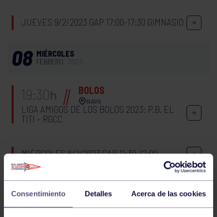
JUEVES 9/2/2023 GAP 17:00-17:30 GIMNASIO
08
MIÉRCOLES
FEBRERO
2023
BOLOS
19:30
h
NAVA
LIGA AMIGOS DE LOS BOLOS 2023: P.B. EL
TITI – RGCC
MIÉRCOLES 8/2/2023 GAP 11:30-12:00
GIMNASIO
Consentimiento
Detalles
Acerca de las cookies
MIÉRCOLES 8/2/2023 CORE 18:30-19:00