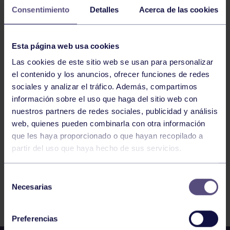
SEMIFINALES: RGCC – VALENCIA CH
Consentimiento
Detalles
Acerca de las cookies
HOCKEY
15:45
h
Esta página web usa cookies
VIZCAYA
CTO ESPAÑA SALA 1ª DIV. MASC.
Las cookies de este sitio web se usan para personalizar
SEMIFINALES: RGCC – CLUB DE CAMPO
el contenido y los anuncios, ofrecer funciones de redes
sociales y analizar el tráfico. Además, compartimos
información sobre el uso que haga del sitio web con
1119
1120
1121
1122
1123
1124
nuestros partners de redes sociales, publicidad y análisis
1125
web, quienes pueden combinarla con otra información
que les haya proporcionado o que hayan recopilado a
partir del uso que haya hecho de sus servicios.
Selección
Necesarias
de
FILTRAR
consentimiento
Preferencias