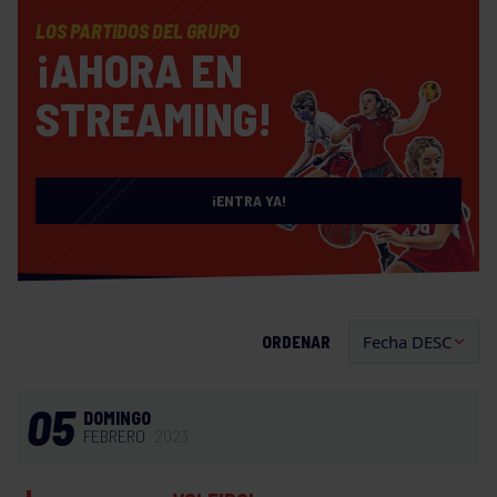
LOS PARTIDOS DEL GRUPO
¡AHORA EN
STREAMING!
¡ENTRA YA!
ORDENAR
05
DOMINGO
FEBRERO
2023