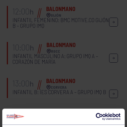
BALONMANO
12:00
h
GIJÓN
INFANTIL FEMENINO: BMC MOTIVE.CO GIJÓN
B – GRUPO IMQ
BALONMANO
10:00
h
RGCC
INFANTIL MASCULINO A: GRUPO IMQ A –
CORAZÓN DE MARÍA
BALONMANO
13:00
h
CORVERA
INFANTIL B: ÍES CORVERA A – GRUPO IMQ B
HOCKEY
12:10
h
ALMERÍA
CTO ESPAÑA SALA 1ª DIV. FEM.