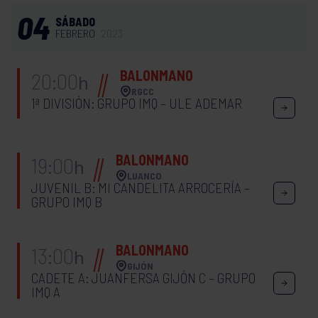
04
SÁBADO
FEBRERO
2023
BALONMANO
20:00
h
RGCC
1ª DIVISIÓN: GRUPO IMQ – ULE ADEMAR
BALONMANO
19:00
h
LUANCO
JUVENIL B: MI CANDELITA ARROCERÍA –
GRUPO IMQ B
BALONMANO
13:00
h
GIJÓN
CADETE A: JUANFERSA GIJÓN C – GRUPO
IMQ A