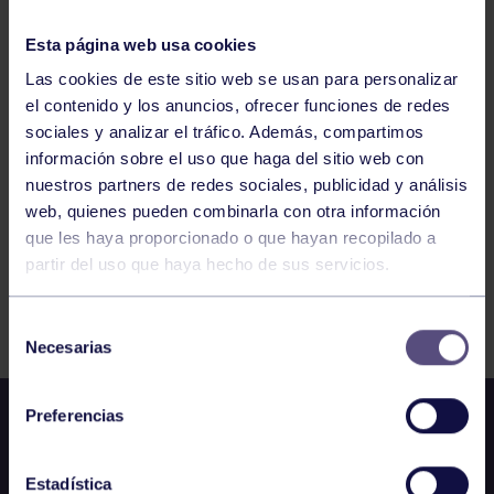
09:30
h
GIJÓN
INFANTIL B: CID JOVELLANOS – RGCC B
Esta página web usa cookies
Las cookies de este sitio web se usan para personalizar
el contenido y los anuncios, ofrecer funciones de redes
1121
1122
1123
1124
1125
1126
sociales y analizar el tráfico. Además, compartimos
1127
información sobre el uso que haga del sitio web con
nuestros partners de redes sociales, publicidad y análisis
web, quienes pueden combinarla con otra información
que les haya proporcionado o que hayan recopilado a
partir del uso que haya hecho de sus servicios.
FILTRAR
Selección
Necesarias
de
consentimiento
Preferencias
Estadística