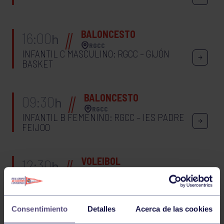
BALONCESTO
16:00
h
RGCC
INFANTIL C MASCULINO: RGCC – GIJÓN
BASKET
BALONCESTO
09:30
h
RGCC
INFANTIL B FEMENINO: RGCC – IES PADRE
FEIJOO
VOLEIBOL
12:30
h
RGCC
INFANTIL A: RGCC A – AD CURTIDORA A
Consentimiento
Detalles
Acerca de las cookies
VOLEIBOL