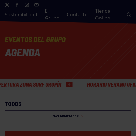
El
Tienda
Sostenibilidad
Contacto
Grupo
Online
EVENTOS DEL GRUPO
AGENDA
 ZONA SURF GRUPÍN
HORARIO VERANO OFICINAS G
TODOS
MÁS APARTADOS