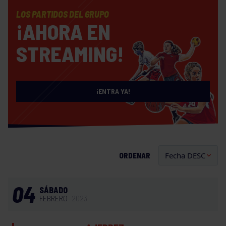
LOS PARTIDOS DEL GRUPO
¡AHORA EN
STREAMING!
¡ENTRA YA!
ORDENAR
04
SÁBADO
FEBRERO
2023