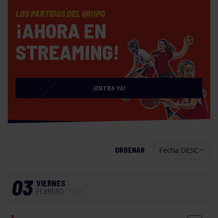
LOS PARTIDOS DEL GRUPO
¡AHORA EN
STREAMING!
¡ENTRA YA!
ORDENAR
03
VIERNES
FEBRERO
2023