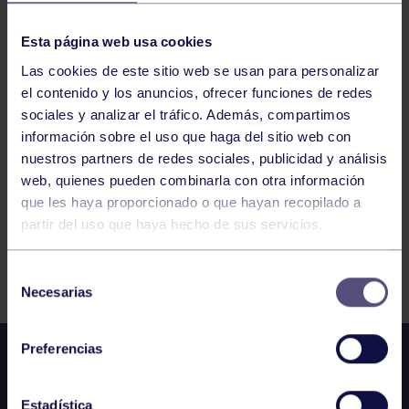
COMIDA. PARCHIS 2022
Esta página web usa cookies
Las cookies de este sitio web se usan para personalizar
el contenido y los anuncios, ofrecer funciones de redes
1124
1125
1126
1127
1128
1129
sociales y analizar el tráfico. Además, compartimos
información sobre el uso que haga del sitio web con
1130
nuestros partners de redes sociales, publicidad y análisis
web, quienes pueden combinarla con otra información
que les haya proporcionado o que hayan recopilado a
partir del uso que haya hecho de sus servicios.
FILTRAR
Selección
Necesarias
de
consentimiento
Preferencias
Estadística