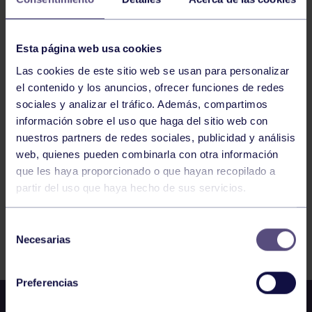
JUEVES 26/1/2023 WOD 9:30-10:00
Esta página web usa cookies
GIMNASIO
Las cookies de este sitio web se usan para personalizar
el contenido y los anuncios, ofrecer funciones de redes
sociales y analizar el tráfico. Además, compartimos
1131
1132
1133
1134
1135
1136
información sobre el uso que haga del sitio web con
nuestros partners de redes sociales, publicidad y análisis
1137
web, quienes pueden combinarla con otra información
que les haya proporcionado o que hayan recopilado a
partir del uso que haya hecho de sus servicios.
Selección
FILTRAR
Necesarias
de
consentimiento
Preferencias