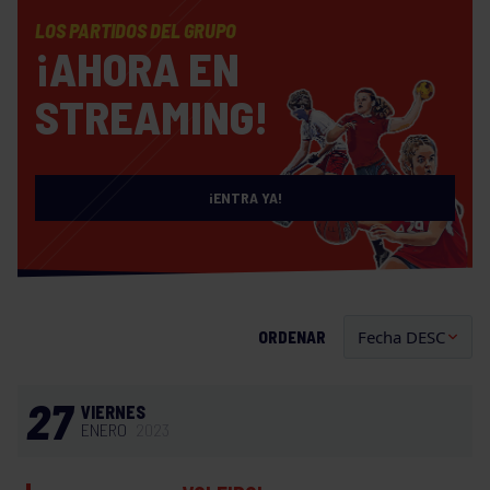
LOS PARTIDOS DEL GRUPO
¡AHORA EN
STREAMING!
¡ENTRA YA!
ORDENAR
27
VIERNES
ENERO
2023