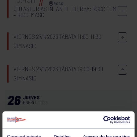
RGCC
CTO ASTURIAS INFANTIL HIERBA: RGCC FEM
– RGCC MASC
VIERNES 27/1/2023 TÁBATA 11:00-11:30
GIMNASIO
VIERNES 27/1/2023 TÁBATA 19:00-19:30
GIMNASIO
26
JUEVES
ENERO
2023
BALONCESTO
18:00
h
GIJÓN
INFANTIL B MASCULINO: IES Nº 1 – RGCC
Consentimiento
Detalles
Acerca de las cookies