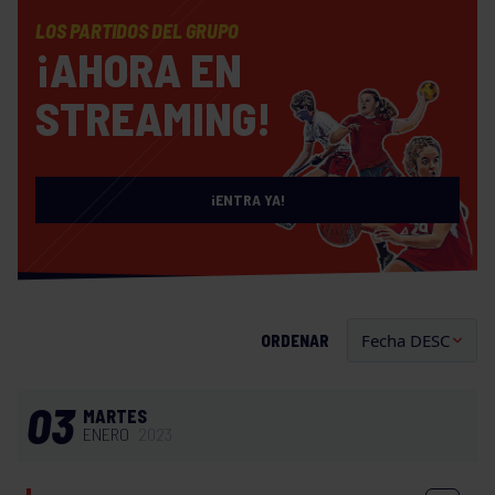
LOS PARTIDOS DEL GRUPO
¡AHORA EN
STREAMING!
¡ENTRA YA!
ORDENAR
03
MARTES
ENERO
2023