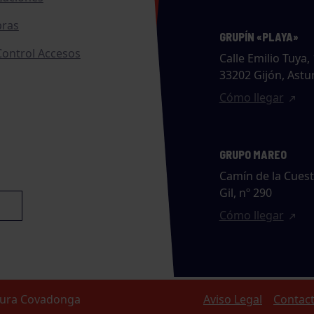
ras
GRUPÍN «PLAYA»
ontrol Accesos
Calle Emilio Tuya, 
33202 Gijón, Astu
Cómo llegar
GRUPO MAREO
Camín de la Cues
Gil, nº 290
Cómo llegar
ltura Covadonga
Aviso Legal
Contac