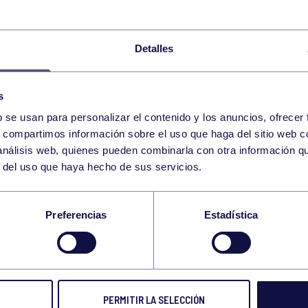
BAUTISMO BUCEO DÍA 30 20:30H
Detalles
BAUTISMO BUCEO DÍA 30 20:40H
s
BAUTISMO BUCEO DÍA 30 20:50H
b se usan para personalizar el contenido y los anuncios, ofrecer
s, compartimos información sobre el uso que haga del sitio web 
 análisis web, quienes pueden combinarla con otra información q
FIESTA DESPEDIDA AÑO 30 DICIEMBRE DE 17:00H A
r del uso que haya hecho de sus servicios.
FIESTA DESPEDIDA AÑO 30 DICIEMBRE DE 18:15H A 
Preferencias
Estadística
APUNTAR
VIERNES 30/12/2022 TÁBATA 11:00-11:30 GIMNASIO
PERMITIR LA SELECCIÓN