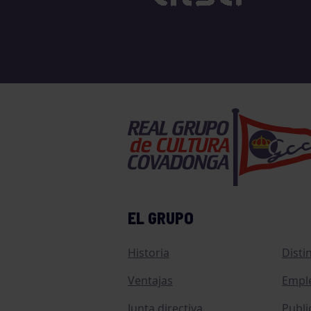
EL GRUPO
Historia
Disti
Ventajas
Empl
Junta directiva
Publi