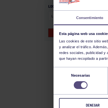
GAM
LOCALIZACIÓN
HALTEROFILIA
Consentimiento
HOCKEY
JUDO
BUSCAR EVENTOS
Esta página web usa cookie
KÁRATE
Las cookies de este sitio we
LUCHA
y analizar el tráfico. Ademá
MONTAÑA
redes sociales, publicidad y
que hayan recopilado a parti
NATACIÓN
ORFEÓN
Selección
PÁDEL
Necesarias
de
consentimiento
PELOTA
PIRAGÜISMO
RUGBY
DENEGAR
SURF