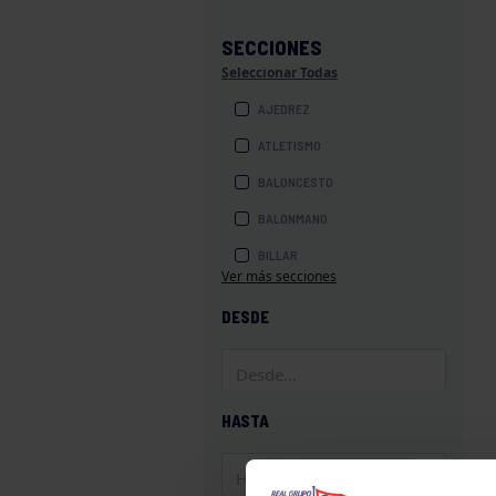
SECCIONES
Seleccionar Todas
AJEDREZ
ATLETISMO
BALONCESTO
BALONMANO
BILLAR
Ver más secciones
BOLOS
DESDE
BOXEO
COROS Y DANZAS
DIVERSIDAD FUNCIONAL
HASTA
ESQUÍ
GAF