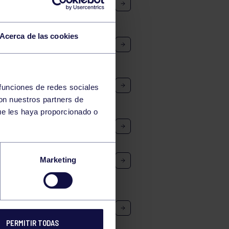
Acerca de las cookies
 funciones de redes sociales
con nuestros partners de
ue les haya proporcionado o
 18:00H. SALA DE AJEDREZ
19:15H. CERRADO NO
Marketing
PERMITIR TODAS