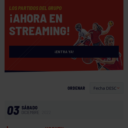
LOS PARTIDOS DEL GRUPO
¡AHORA EN
STREAMING!
¡ENTRA YA!
ORDENAR
03
SÁBADO
DICIEMBRE
2022