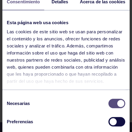
Consentimiento
Detalles
Acerca de las cookies
HOCKEY
13:30
h
Esta página web usa cookies
SANTANDER
INTERCAMBIO ESCUELAS BENJAMINES: RS
Las cookies de este sitio web se usan para personalizar
TENIS BM – RGCC A BM
el contenido y los anuncios, ofrecer funciones de redes
sociales y analizar el tráfico. Además, compartimos
1181
1182
1183
1184
1185
1186
información sobre el uso que haga del sitio web con
nuestros partners de redes sociales, publicidad y análisis
1187
web, quienes pueden combinarla con otra información
que les haya proporcionado o que hayan recopilado a
partir del uso que haya hecho de sus servicios.
Selección
FILTRAR
Necesarias
de
consentimiento
Preferencias