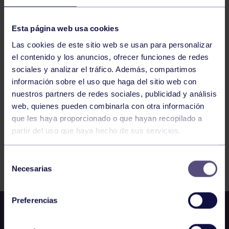
HOCKEY
17:30
h
RGCC
JUEGOS ESCOLARES INFANTIL: RGCC M –
Esta página web usa cookies
IES LABORAL
Las cookies de este sitio web se usan para personalizar
el contenido y los anuncios, ofrecer funciones de redes
1183
1184
1185
1186
1187
1188
sociales y analizar el tráfico. Además, compartimos
información sobre el uso que haga del sitio web con
1189
nuestros partners de redes sociales, publicidad y análisis
web, quienes pueden combinarla con otra información
que les haya proporcionado o que hayan recopilado a
partir del uso que haya hecho de sus servicios.
FILTRAR
Selección
Necesarias
de
consentimiento
Preferencias