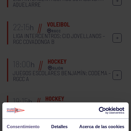
AQUELARRE
VOLEIBOL
22:15
h
RGCC
LIGA INTERCENTROS: CID JOVELLANOS –
RGC COVADONGA B
HOCKEY
18:00
h
GIJÓN
JUEGOS ESCOLARES BENJAMÍN: CODEMA –
RGCC A
HOCKEY
19:15
h
GIJÓN
JUEGOS ESCOLARES ALEVÍN: CODEMA –
RGCC MASC BLANCO
Consentimiento
Detalles
Acerca de las cookies