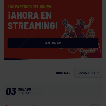
LOS PARTIDOS DEL GRUPO
¡AHORA EN
STREAMING!
¡ENTRA YA!
ORDENAR
03
SÁBADO
DICIEMBRE
2022