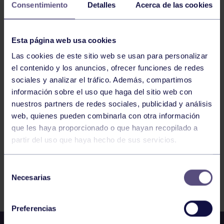
Consentimiento
Detalles
Acerca de las cookies
BALONCESTO
09:30
h
Esta página web usa cookies
RGCC
ALEVÍN MASCULINO B: RGCC – SANTA MARÍA
Las cookies de este sitio web se usan para personalizar
NARANCO
el contenido y los anuncios, ofrecer funciones de redes
sociales y analizar el tráfico. Además, compartimos
1185
1186
1187
1188
1189
1190
información sobre el uso que haga del sitio web con
nuestros partners de redes sociales, publicidad y análisis
1191
web, quienes pueden combinarla con otra información
que les haya proporcionado o que hayan recopilado a
partir del uso que haya hecho de sus servicios.
Selección
Necesarias
FILTRAR
de
consentimiento
Preferencias