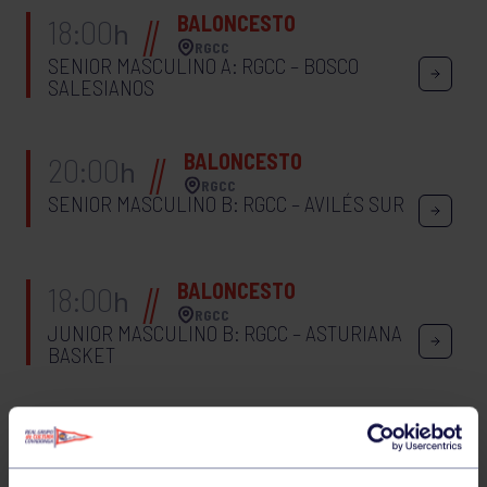
BALONCESTO
18:00
h
RGCC
SENIOR MASCULINO A: RGCC – BOSCO
SALESIANOS
BALONCESTO
20:00
h
RGCC
SENIOR MASCULINO B: RGCC – AVILÉS SUR
BALONCESTO
18:00
h
RGCC
JUNIOR MASCULINO B: RGCC – ASTURIANA
BASKET
BALONCESTO
16:00
h
RGCC
JUNIOR FEMENINO B: RGCC – CLARET