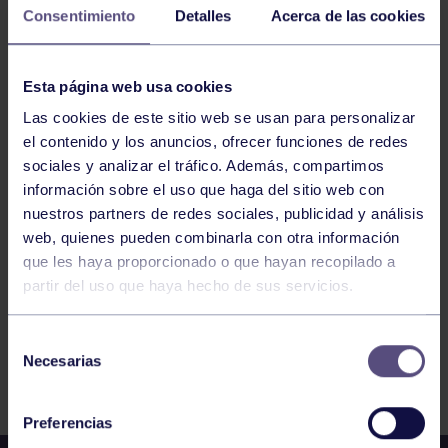
COVADONGA – EL BATÁN
Consentimiento
Detalles
Acerca de las cookies
VOLEIBOL
12:00
Esta página web usa cookies
h
AVILÉS
Las cookies de este sitio web se usan para personalizar
JUVENIL C: AD LA CURTIDORA C – RGCC C
el contenido y los anuncios, ofrecer funciones de redes
sociales y analizar el tráfico. Además, compartimos
información sobre el uso que haga del sitio web con
1191
1192
1193
1194
1195
1196
nuestros partners de redes sociales, publicidad y análisis
1197
web, quienes pueden combinarla con otra información
que les haya proporcionado o que hayan recopilado a
partir del uso que haya hecho de sus servicios.
Selección
Necesarias
de
FILTRAR
consentimiento
Preferencias