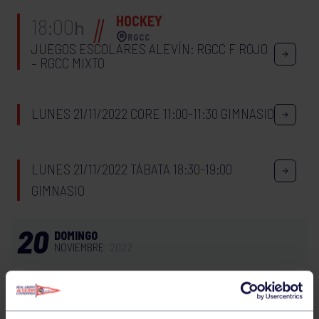
HOCKEY
18:00
h
RGCC
JUEGOS ESCOLARES ALEVÍN: RGCC F ROJO
– RGCC MIXTO
LUNES 21/11/2022 CORE 11:00-11:30 GIMNASIO
LUNES 21/11/2022 TÁBATA 18:30-19:00
GIMNASIO
20
DOMINGO
NOVIEMBRE
2022
BOLOS
12:30
h
RGCC
CTO DE ASTURIAS FEMENINO: GRUPO