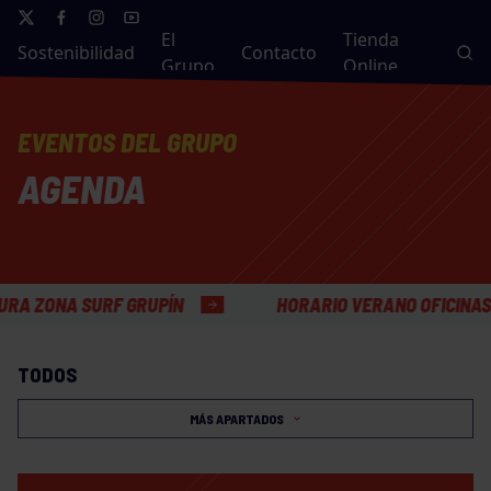
El
Tienda
Sostenibilidad
Contacto
Grupo
Online
EVENTOS DEL GRUPO
AGENDA
A SURF GRUPÍN
HORARIO VERANO OFICINAS GENER
TODOS
MÁS APARTADOS