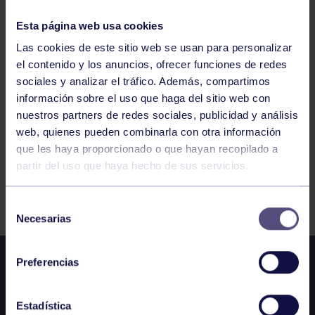
OVIEDO
ALEVÍN FEM A: ART CHIVO – RGCC
Esta página web usa cookies
Las cookies de este sitio web se usan para personalizar
el contenido y los anuncios, ofrecer funciones de redes
1199
1200
1201
1202
1203
1204
sociales y analizar el tráfico. Además, compartimos
1205
información sobre el uso que haga del sitio web con
nuestros partners de redes sociales, publicidad y análisis
web, quienes pueden combinarla con otra información
que les haya proporcionado o que hayan recopilado a
partir del uso que haya hecho de sus servicios.
FILTRAR
Selección
Necesarias
de
consentimiento
Preferencias
Estadística