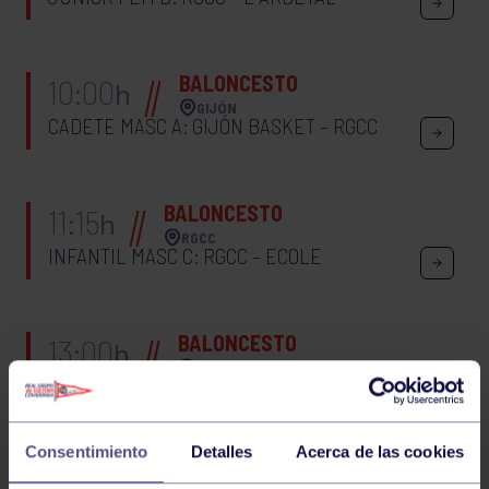
BALONCESTO
10:00
h
GIJÓN
CADETE MASC A: GIJÓN BASKET – RGCC
BALONCESTO
11:15
h
RGCC
INFANTIL MASC C: RGCC – ECOLE
BALONCESTO
13:00
h
NAVIA
ALEVÍN MASC A: NAVIA – RGCC
Consentimiento
Detalles
Acerca de las cookies
BALONCESTO
12:30
h