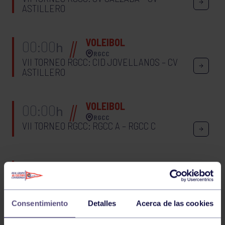
ASTILLERO
VOLEIBOL
00:00
h
RGCC
VII TORNEO RGCC: CID JOVELLANOS – CV
ASTILLERO
VOLEIBOL
00:00
h
RGCC
VII TORNEO RGCC: RGCC A – RGCC C
VOLEIBOL
18:30
h
RGCC
CTO ASTURIAS JUVENIL: RGCC – AD LOS
CAMPOS
Consentimiento
Detalles
Acerca de las cookies