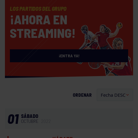
LOS PARTIDOS DEL GRUPO
¡AHORA EN
STREAMING!
¡ENTRA YA!
ORDENAR
01
SÁBADO
OCTUBRE
2022