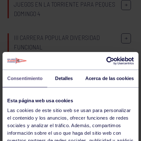
JUEGOS EN LA TORRIENTE PARA PEQUES
DOMINGO 4
III CARRERA POPULAR DIVERSIDAD
FUNCIONAL
1245
1246
1247
1248
1249
1250
Consentimiento
Detalles
Acerca de las cookies
1251
Esta página web usa cookies
Las cookies de este sitio web se usan para personalizar
el contenido y los anuncios, ofrecer funciones de redes
FILTRAR
sociales y analizar el tráfico. Además, compartimos
información sobre el uso que haga del sitio web con
nuestros partners de redes sociales, publicidad y análisis