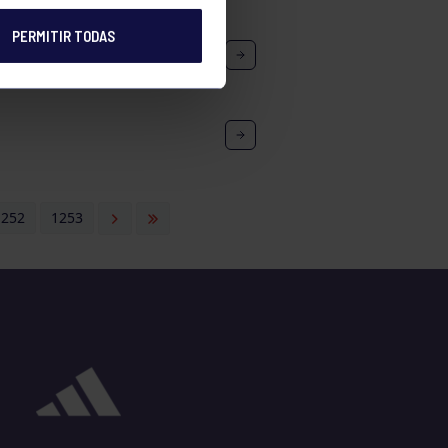
PERMITIR TODAS
1252
1253