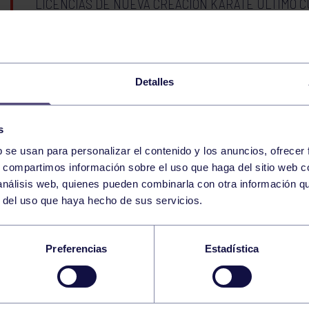
LICENCIAS DE NUEVA CREACIÓN KÁRATE ÚLTIMO C
JUEVES 01/09/2022 GAP 09:30-10:00 GIMNASIO
Detalles
JUEVES 01/09/2022 CORE 17:00-17:30 GIMNASIO
s
b se usan para personalizar el contenido y los anuncios, ofrecer
31
MIÉRCOLES
s, compartimos información sobre el uso que haga del sitio web 
AGOSTO
2022
 análisis web, quienes pueden combinarla con otra información q
r del uso que haya hecho de sus servicios.
OLIMPIADA SOCIAL BOLOS
Preferencias
Estadística
OLIMPIADA SOCIAL GAF