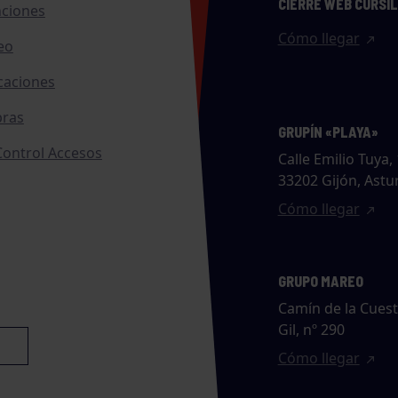
CIERRE WEB CURSI
nciones
Cómo llegar
eo
caciones
ras
GRUPÍN «PLAYA»
ontrol Accesos
Calle Emilio Tuya, 
33202 Gijón, Astu
Cómo llegar
GRUPO MAREO
Camín de la Cues
Gil, nº 290
Cómo llegar