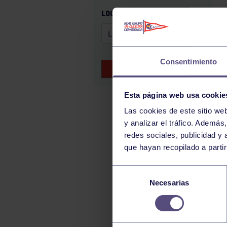
GAM
LOCALIZACIÓN
HALTEROFILIA
HOCKEY
JUDO
Consentimiento
BUSCAR EVENTOS
KÁRATE
LUCHA
Esta página web usa cookie
MONTAÑA
Las cookies de este sitio we
y analizar el tráfico. Ademá
NATACIÓN
redes sociales, publicidad y
ORFEÓN
que hayan recopilado a parti
PÁDEL
Selección
PELOTA
Necesarias
de
PIRAGÜISMO
consentimiento
RUGBY
SURF