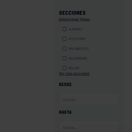
SECCIONES
Seleccionar Todas
AJEDREZ
ATLETISMO
BALONCESTO
BALONMANO
BILLAR
Ver más secciones
BOLOS
DESDE
BOXEO
COROS Y DANZAS
DIVERSIDAD FUNCIONAL
HASTA
ESQUÍ
GAF