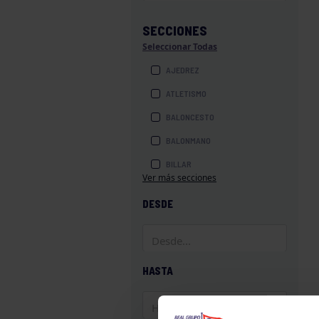
SECCIONES
Seleccionar Todas
AJEDREZ
ATLETISMO
BALONCESTO
BALONMANO
BILLAR
Ver más secciones
BOLOS
DESDE
BOXEO
COROS Y DANZAS
DIVERSIDAD FUNCIONAL
HASTA
ESQUÍ
GAF