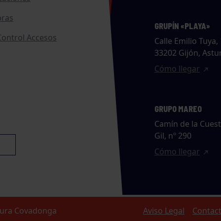
ras
GRUPÍN «PLAYA»
ontrol Accesos
Calle Emilio Tuya, 
33202 Gijón, Astu
Cómo llegar
GRUPO MAREO
Camín de la Cues
Gil, nº 290
Cómo llegar
ltura Covadonga
Aviso Legal
Contac