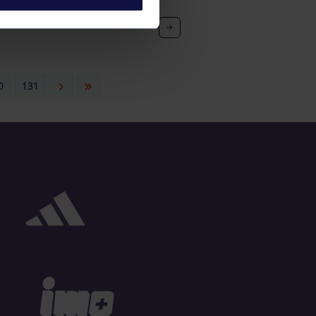
 B: RGCC – FODEBA
0
131