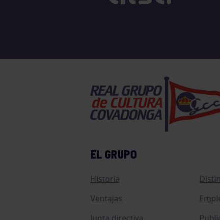
EL GRUPO
Historia
Disti
Ventajas
Empl
Junta directiva
Publi