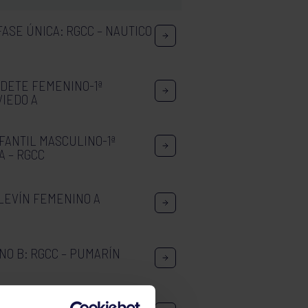
FASE ÚNICA: RGCC – NAUTICO
DETE FEMENINO-1ª
VIEDO A
FANTIL MASCULINO-1ª
A – RGCC
LEVÍN FEMENINO A
NO B: RGCC – PUMARÍN