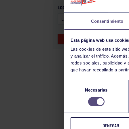
GAM
LOCALIZACIÓN
HALTEROFILIA
Consentimiento
HOCKEY
JUDO
BUSCAR EVENTOS
Esta página web usa cookie
KÁRATE
Las cookies de este sitio we
LUCHA
y analizar el tráfico. Ademá
MONTAÑA
redes sociales, publicidad y
que hayan recopilado a parti
NATACIÓN
ORFEÓN
Selección
PÁDEL
Necesarias
de
consentimiento
PELOTA
PIRAGÜISMO
RUGBY
DENEGAR
SURF