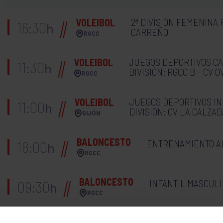
2ª DIVISIÓN FEMENINA 
VOLEIBOL
16:30
h
CARREÑO
RGCC
JUEGOS DEPORTIVOS CA
VOLEIBOL
11:30
h
DIVISIÓN: RGCC B – CV O
RGCC
JUEGOS DEPORTIVOS IN
VOLEIBOL
11:00
h
DIVISIÓN: CV LA CALZAD
GIJÓN
BALONCESTO
ENTRENAMIENTO A
18:00
h
RGCC
BALONCESTO
INFANTIL MASCULI
09:30
h
RGCC
BALONCESTO