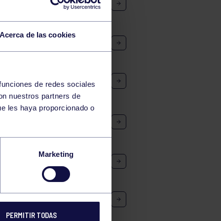
 C: RGCC – PUMARÍN
Acerca de las cookies
NFANTIL FEMENINO-1ª
 funciones de redes sociales
NOS A – RGCC A
con nuestros partners de
ue les haya proporcionado o
– JUANFERSA GIJÓN C
Marketing
20
MASCULINA: RGCC D – LA
PERMITIR TODAS