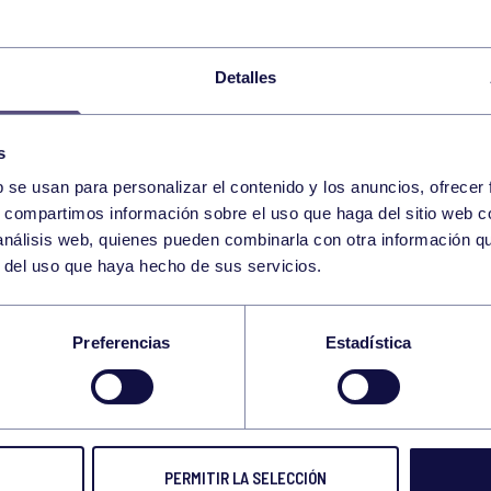
CADETE MASCULINO
12:30
h
RGCC
Detalles
TENIS
CTO DE ASTURIAS JUNIOR
10:00
h
RGCC
s
JUEGOS DEPORTIVOS I
VOLEIBOL
10:00
h
b se usan para personalizar el contenido y los anuncios, ofrecer
DIVISIÓN: CID JOVELLA
GIJÓN
s, compartimos información sobre el uso que haga del sitio web 
 análisis web, quienes pueden combinarla con otra información q
BALONMANO
CADETE B: RGCC B 
10:00
h
r del uso que haya hecho de sus servicios.
RGCC
Preferencias
Estadística
ATLETISMO
CTO DE ESPAÑA SUB
09:00
h
SABADELL
LIGA PÁDEL FEDERADA 4ª 
PÁDEL
17:30
h
ESTELA CD-M
RGCC
PERMITIR LA SELECCIÓN