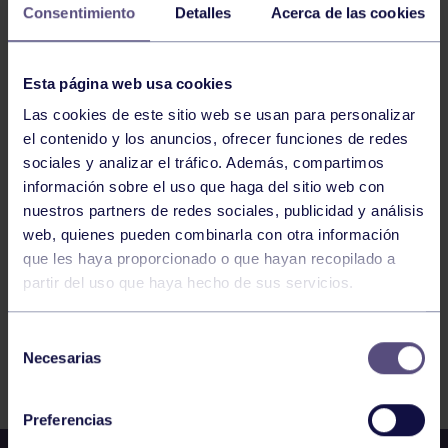
20
MARZO
2026
Consentimiento
Detalles
Acerca de las cookies
VOLEIBOL
22:15
h
Esta página web usa cookies
RGCC
LIGA INTERCENTROS: ADULTOS B –
Las cookies de este sitio web se usan para personalizar
SEGURIDAD SOCIAL
el contenido y los anuncios, ofrecer funciones de redes
sociales y analizar el tráfico. Además, compartimos
información sobre el uso que haga del sitio web con
127
128
129
130
131
132
133
nuestros partners de redes sociales, publicidad y análisis
web, quienes pueden combinarla con otra información
que les haya proporcionado o que hayan recopilado a
partir del uso que haya hecho de sus servicios.
Selección
Necesarias
de
FILTRAR
consentimiento
Preferencias