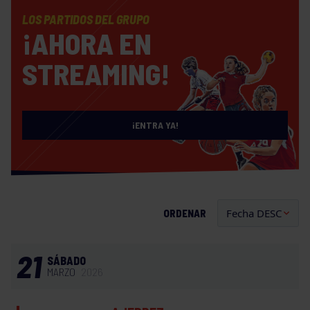
LOS PARTIDOS DEL GRUPO
¡AHORA EN
STREAMING!
¡ENTRA YA!
ORDENAR
21
SÁBADO
MARZO
2026