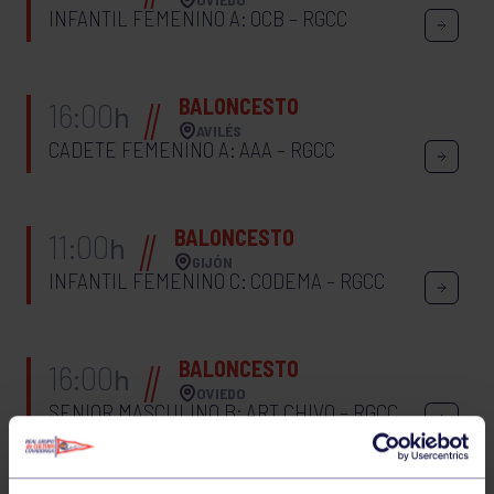
INFANTIL FEMENINO A: OCB – RGCC
BALONCESTO
16:00
h
AVILÉS
CADETE FEMENINO A: AAA – RGCC
BALONCESTO
11:00
h
GIJÓN
INFANTIL FEMENINO C: CODEMA – RGCC
BALONCESTO
16:00
h
OVIEDO
SENIOR MASCULINO B: ART CHIVO – RGCC
VIERNES