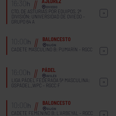
AJEDREZ
16:30
h
OVIEDO
CTO. DE ASTURIAS POR EQUIPOS. 2ª
DIVISIÓN: UNIVERSIDAD DE OVIEDO –
GRUPO 64 A
BALONCESTO
10:00
h
GIJÓN
CADETE MASCULINO B: PUMARÍN – RGCC
PÁDEL
16:00
h
AVILÉS
LIGA PÁDEL FEDERADA 5ª MASCULINA:
GSPÁDEL_WPC – RGCC F
BALONCESTO
10:00
h
GIJÓN
CADETE FEMENINO B: L´ARBEYAL – RGCC