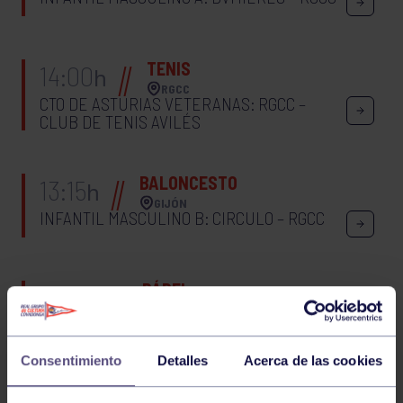
TENIS
14:00
h
RGCC
CTO DE ASTURIAS VETERANAS: RGCC –
CLUB DE TENIS AVILÉS
BALONCESTO
13:15
h
GIJÓN
INFANTIL MASCULINO B: CIRCULO – RGCC
PÁDEL
11:00
h
GIJÓN
LIGA FEDERADA PADEL 1ª FEMENINA:
CHAS-TTES KIKE – RGCC B
Consentimiento
Detalles
Acerca de las cookies