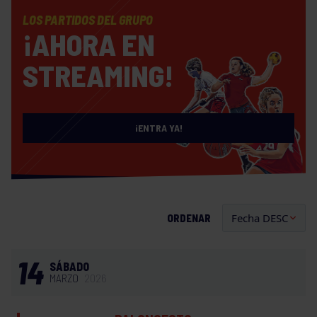
LOS PARTIDOS DEL GRUPO
¡AHORA EN
STREAMING!
¡ENTRA YA!
ORDENAR
14
SÁBADO
MARZO
2026