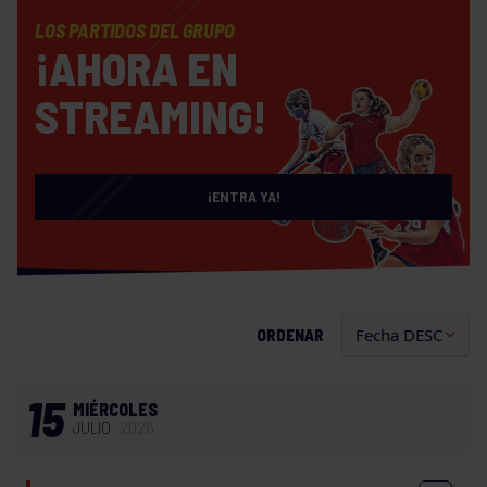
LOS PARTIDOS DEL GRUPO
¡AHORA EN
STREAMING!
¡ENTRA YA!
ORDENAR
15
MIÉRCOLES
JULIO
2026