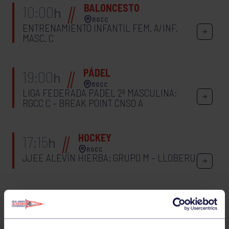
BALONCESTO
10:00
h
RGCC
ENTRENAMIENTO INFANTIL FEM. A/INF.
MASC. C
PÁDEL
19:00
h
RGCC
LIGA FEDERADA PADEL 2ª MASCULINA:
RGCC C – BREAK POINT CNSO A
HOCKEY
17:15
h
RGCC
JJEE ALEVÍN HIERBA: GRUPO M – LLOBERU
BOLOS
19:30
h
GIJÓN
MEMORIAL CAJETILLA: RGCC (DAVID/GAYOL)
– P.B. ROZAES (MARCO)