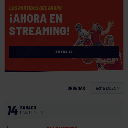
LOS PARTIDOS DEL GRUPO
¡AHORA EN
STREAMING!
¡ENTRA YA!
ORDENAR
14
SÁBADO
MARZO
2026