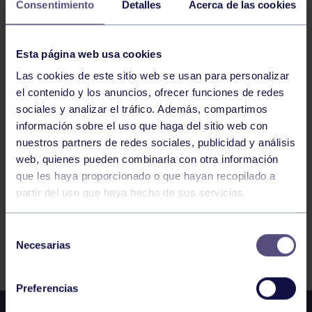
Consentimiento
Detalles
Acerca de las cookies
VOLEIBOL
09:30
h
Esta página web usa cookies
RGCC
ENTRENAMIENTO ALEVÍN A Y B
Las cookies de este sitio web se usan para personalizar
el contenido y los anuncios, ofrecer funciones de redes
sociales y analizar el tráfico. Además, compartimos
137
138
139
140
141
142
143
información sobre el uso que haga del sitio web con
nuestros partners de redes sociales, publicidad y análisis
web, quienes pueden combinarla con otra información
que les haya proporcionado o que hayan recopilado a
partir del uso que haya hecho de sus servicios.
Selección
FILTRAR
Necesarias
de
consentimiento
Preferencias