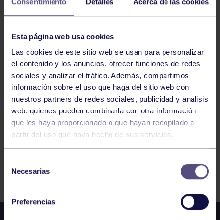
Consentimiento
Detalles
Acerca de las cookies
BALONCESTO
20:00
h
Esta página web usa cookies
RGCC
JUNIOR FEMENINO B: RGCC – CAO
Las cookies de este sitio web se usan para personalizar
el contenido y los anuncios, ofrecer funciones de redes
sociales y analizar el tráfico. Además, compartimos
141
142
143
144
145
146
147
información sobre el uso que haga del sitio web con
nuestros partners de redes sociales, publicidad y análisis
web, quienes pueden combinarla con otra información
que les haya proporcionado o que hayan recopilado a
partir del uso que haya hecho de sus servicios.
Selección
FILTRAR
Necesarias
de
consentimiento
Preferencias