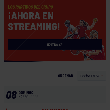
LOS PARTIDOS DEL GRUPO
¡AHORA EN
STREAMING!
¡ENTRA YA!
ORDENAR
08
DOMINGO
MARZO
2026