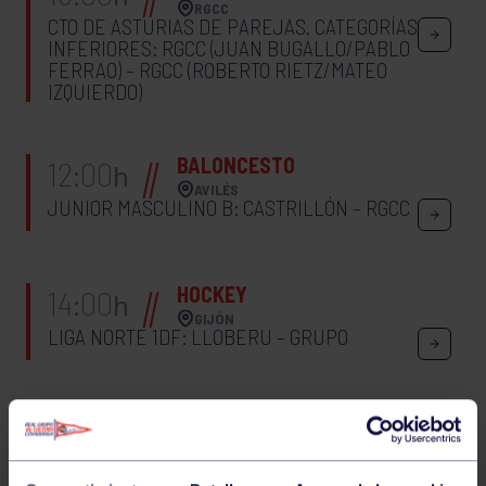
RGCC
CTO DE ASTURIAS DE PAREJAS. CATEGORÍAS
INFERIORES: RGCC (JUAN BUGALLO/PABLO
FERRAO) – RGCC (ROBERTO RIETZ/MATEO
IZQUIERDO)
BALONCESTO
12:00
h
AVILÉS
JUNIOR MASCULINO B: CASTRILLÓN – RGCC
HOCKEY
14:00
h
GIJÓN
LIGA NORTE 1DF: LLOBERU – GRUPO
BALONCESTO
12:00
h
NAVIA
BENJAMÍN MASCULINO A: NAVIA – RGCC