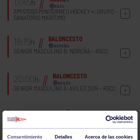
17:45
h
RGCC
AMISTOSO MINITORNEO HOCKEY +: GRUPO –
SANATORIO MARÍTIMO
BALONCESTO
18:15
h
NOREÑA
SENIOR MASCULINO B: NOREÑA – RGCC
BALONCESTO
20:00
h
AVILÉS
SENIOR MASCULINO A: AVILÉS SUR – RGCC
PIRAGÜISMO
16:00
h
VILLAVICIOSA
MEMORIAL NINO
Consentimiento
Detalles
Acerca de las cookies