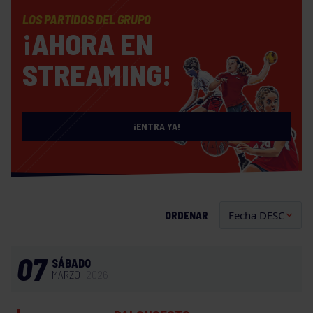
LOS PARTIDOS DEL GRUPO
¡AHORA EN
STREAMING!
¡ENTRA YA!
ORDENAR
07
SÁBADO
MARZO
2026