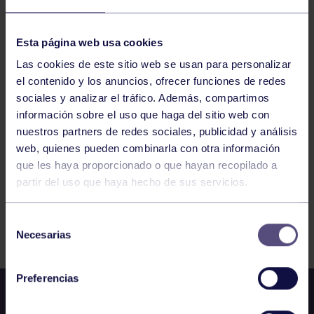
BALONCESTO
10:00
h
GIJÓN
Esta página web usa cookies
CADETE MASCULINO B: CÍRCULO – RGCC
Las cookies de este sitio web se usan para personalizar
el contenido y los anuncios, ofrecer funciones de redes
sociales y analizar el tráfico. Además, compartimos
143
144
145
146
147
148
149
información sobre el uso que haga del sitio web con
nuestros partners de redes sociales, publicidad y análisis
web, quienes pueden combinarla con otra información
que les haya proporcionado o que hayan recopilado a
partir del uso que haya hecho de sus servicios.
Selección
FILTRAR
Necesarias
de
consentimiento
Preferencias