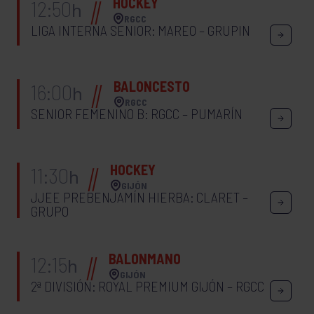
HOCKEY
12:50
h
RGCC
LIGA INTERNA SENIOR: MAREO – GRUPIN
BALONCESTO
16:00
h
RGCC
SENIOR FEMENINO B: RGCC – PUMARÍN
HOCKEY
11:30
h
GIJÓN
JJEE PREBENJAMÍN HIERBA: CLARET –
GRUPO
BALONMANO
12:15
h
GIJÓN
2ª DIVISIÓN: ROYAL PREMIUM GIJÓN – RGCC