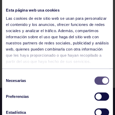
18:00
h
RGCC
JUNIOR FEMENINO B: RGCC – PUMARÍN
Esta página web usa cookies
Las cookies de este sitio web se usan para personalizar
el contenido y los anuncios, ofrecer funciones de redes
193
194
195
196
197
198
199
sociales y analizar el tráfico. Además, compartimos
información sobre el uso que haga del sitio web con
nuestros partners de redes sociales, publicidad y análisis
web, quienes pueden combinarla con otra información
que les haya proporcionado o que hayan recopilado a
partir del uso que haya hecho de sus servicios.
FILTRAR
Selección
Necesarias
de
consentimiento
Preferencias
Estadística