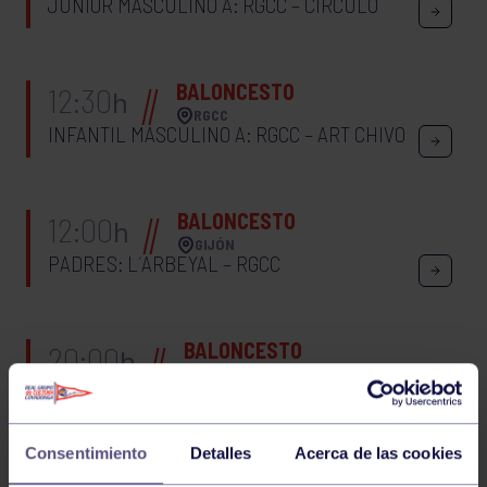
JUNIOR MASCULINO A: RGCC – CÍRCULO
BALONCESTO
12:30
h
RGCC
INFANTIL MASCULINO A: RGCC – ART CHIVO
BALONCESTO
12:00
h
GIJÓN
PADRES: L´ARBEYAL – RGCC
BALONCESTO
20:00
h
RGCC
SENIOR MASCULINO B: RGCC – AVILÉS SUR
Consentimiento
Detalles
Acerca de las cookies
BALONCESTO