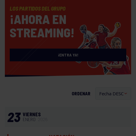
LOS PARTIDOS DEL GRUPO
¡AHORA EN
STREAMING!
¡ENTRA YA!
ORDENAR
23
VIERNES
ENERO
2026