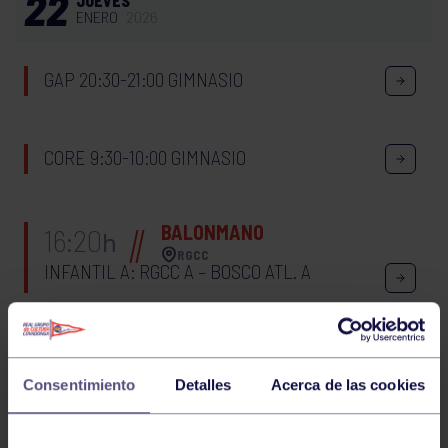
22
JUEVES
ENERO
2026
GAP 20:30-21:00 GIMNASIO
CORE 9:30-10:00 GIMNASIO
BALONMANO
16:20
h
RGCC
INFANTIL A: RGCC A – BOSCO ATL. A
21
MIÉRCOLES
ENERO
2026
Consentimiento
Detalles
Acerca de las cookies
CORE 19:30-20:00 GIMNASIO