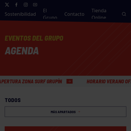
El
Tienda
Sostenibilidad
Contacto
Grupo
Online
EVENTOS DEL GRUPO
AGENDA
URA ZONA SURF GRUPÍN
HORARIO VERANO OFICINA
TODOS
MÁS APARTADOS