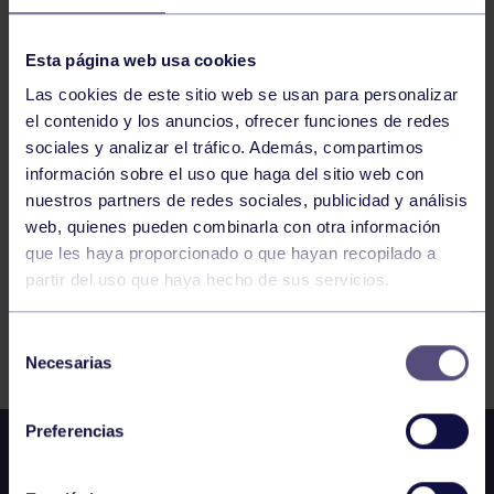
GAM
10:00
h
RGCC
Esta página web usa cookies
CTO DE ASTURIAS DE GAM
Las cookies de este sitio web se usan para personalizar
el contenido y los anuncios, ofrecer funciones de redes
221
222
223
224
225
226
227
sociales y analizar el tráfico. Además, compartimos
información sobre el uso que haga del sitio web con
nuestros partners de redes sociales, publicidad y análisis
web, quienes pueden combinarla con otra información
que les haya proporcionado o que hayan recopilado a
partir del uso que haya hecho de sus servicios.
FILTRAR
Selección
Necesarias
de
consentimiento
Preferencias