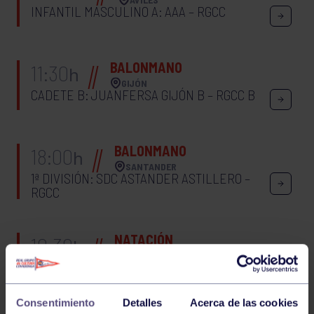
INFANTIL MASCULINO A: AAA – RGCC
BALONMANO
11:30
h
GIJÓN
CADETE B: JUANFERSA GIJÓN B – RGCC B
BALONMANO
18:00
h
SANTANDER
1ª DIVISIÓN: SDC ASTANDER ASTILLERO –
RGCC
NATACIÓN
10:30
h
OVIEDO
JUEGOS DEPORTIVOS DEL PRINCIPADO
BENJAMÍN Y PREBENJAMÍN
Consentimiento
Detalles
Acerca de las cookies