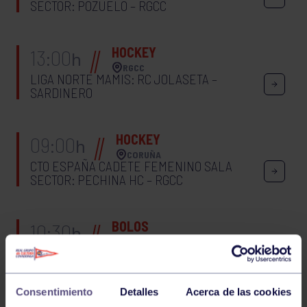
SECTOR: POZUELO – RGCC
HOCKEY
13:00
h
RGCC
LIGA NORTE MAMIS: RC JOLASETA –
SARDINERO
HOCKEY
09:00
h
CORUÑA
CTO ESPAÑA CADETE FEMENINO SALA
SECTOR: PECHINA HC – RGCC
BOLOS
10:30
h
GIJÓN
COPA PRINCIPADO
Consentimiento
Detalles
Acerca de las cookies