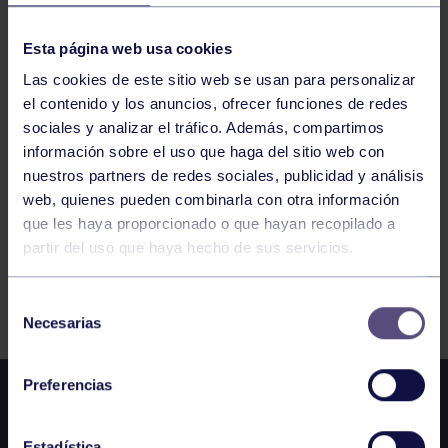
HOCKEY
15:00
h
RGCC
LIGA NORTE MAMIS: LLOBERU – RC
Esta página web usa cookies
JOLASETA
Las cookies de este sitio web se usan para personalizar
el contenido y los anuncios, ofrecer funciones de redes
227
228
229
230
231
232
233
sociales y analizar el tráfico. Además, compartimos
información sobre el uso que haga del sitio web con
nuestros partners de redes sociales, publicidad y análisis
web, quienes pueden combinarla con otra información
que les haya proporcionado o que hayan recopilado a
partir del uso que haya hecho de sus servicios.
FILTRAR
Selección
Necesarias
de
consentimiento
Preferencias
Estadística