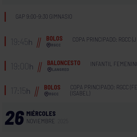
GAP 9:00-9:30 GIMNASIO
BOLOS
COPA PRINCIPADO: RGCC (J
19:45
h
RGCC
BALONCESTO
INFANTIL FEMENINO
19:00
h
LANGREO
COPA PRINCIPADO: RGCC (F
BOLOS
17:15
h
(ISABEL)
RGCC
26
MIÉRCOLES
NOVIEMBRE
2025