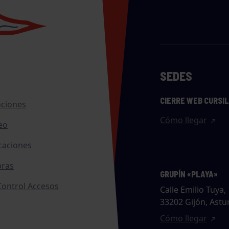
SEDES
CIERRE WEB CURSI
nciones
Cómo llegar
eo
caciones
ras
GRUPÍN «PLAYA»
ontrol Accesos
Calle Emilio Tuya, 
33202 Gijón, Astu
Cómo llegar