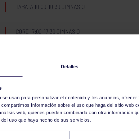
TÁBATA 10:00-10:30 GIMNASIO
CORE 17:00-17:30 GIMNASIO
BOLOS
MEMORIAL ANTUÑA
18:45
h
RGCC
Detalles
BOLOS
COPA PRINCIPADO: RGCC (GI
17:15
h
RGCC
s
b se usan para personalizar el contenido y los anuncios, ofrecer
25
MARTES
s, compartimos información sobre el uso que haga del sitio web 
NOVIEMBRE
2025
 análisis web, quienes pueden combinarla con otra información q
r del uso que haya hecho de sus servicios.
GAP 18:30-19:00 GIMNASIO