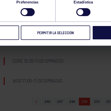
Preferencias
Estadística
WOD 10:00-10:30 GIMNASIO
24
PERMITIR LA SELECCIÓN
LUNES
NOVIEMBRE
2025
CORE 10:30-11:00 GIMNASIO
WOD 17:00-17:30 GIMNASIO
246
247
248
249
250
25