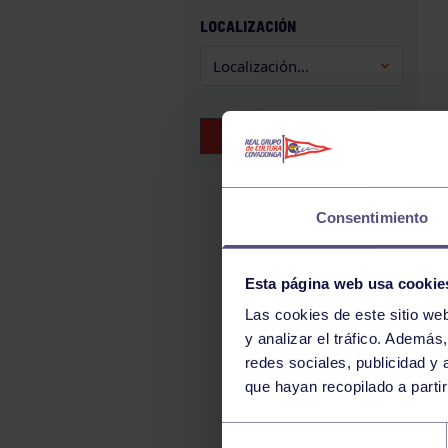
GAM
LOCALIZACIÓN
HALTEROFILIA
HOCKEY
JUDO
BUSCAR EVENTOS
KÁRATE
LUCHA
MONTAÑA
Consentimiento
NATACIÓN
ORFEÓN
Esta página web usa cookie
PÁDEL
Las cookies de este sitio we
y analizar el tráfico. Ademá
PELOTA
redes sociales, publicidad y
PIRAGÜISMO
que hayan recopilado a parti
RUGBY
Selección
SURF