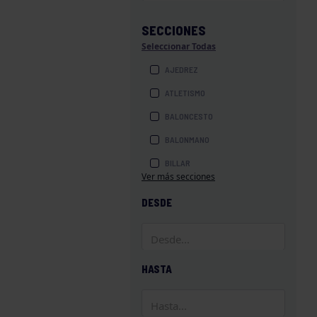
SECCIONES
Seleccionar Todas
AJEDREZ
ATLETISMO
BALONCESTO
BALONMANO
BILLAR
Ver más secciones
BOLOS
DESDE
BOXEO
COROS Y DANZAS
DIVERSIDAD FUNCIONAL
HASTA
ESQUÍ
GAF