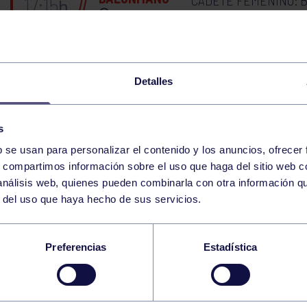
CADETE FEMENINO: B
17:15
h
RGCC
HOCKEY
JJEE ALEVÍN SALA: COD
19:00
h
GIJÓN
Detalles
BALONCESTO
BENJAMÍN MASCULI
19:20
h
GIJÓN
s
b se usan para personalizar el contenido y los anuncios, ofrecer
23
JUEVES
s, compartimos información sobre el uso que haga del sitio web 
OCTUBRE
2025
 análisis web, quienes pueden combinarla con otra información q
r del uso que haya hecho de sus servicios.
HOCKEY
JJEE BENJAMÍN SALA: R
18:00
h
RGCC
Preferencias
Estadística
CORE 9:30-10:00 GIMNASIO