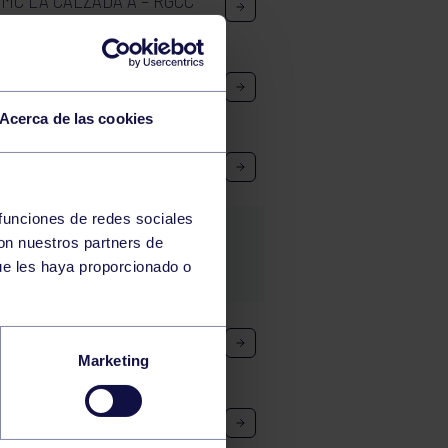
MC LA CALZADA A – RGCC
EMA – RGCC 1938 MASCULINO
Acerca de las cookies
NO A: RGCC – SANFER
 funciones de redes sociales
con nuestros partners de
ue les haya proporcionado o
GCC 1938 – GRUPO STROKE
Marketing