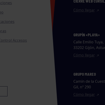
CIERRE WEB CURSI
nciones
Cómo llegar
eo
caciones
ras
GRUPÍN «PLAYA»
ontrol Accesos
Calle Emilio Tuya, 
33202 Gijón, Astu
Cómo llegar
GRUPO MAREO
Camín de la Cues
Gil, nº 290
Cómo llegar