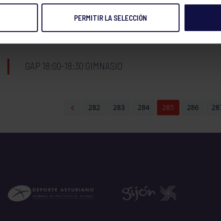
PERMITIR LA SELECCIÓN
BOLOS
AMIGOS DE LOS BOLOS: PE
19:30
h
GIJÓN
GAP 18:00-18:30 GIMNASIO
282
283
284
285
286
28