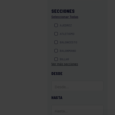
SECCIONES
Seleccionar Todas
AJEDREZ
ATLETISMO
BALONCESTO
BALONMANO
BILLAR
Ver más secciones
BOLOS
DESDE
BOXEO
COROS Y DANZAS
DIVERSIDAD FUNCIONAL
HASTA
ESQUÍ
GAF