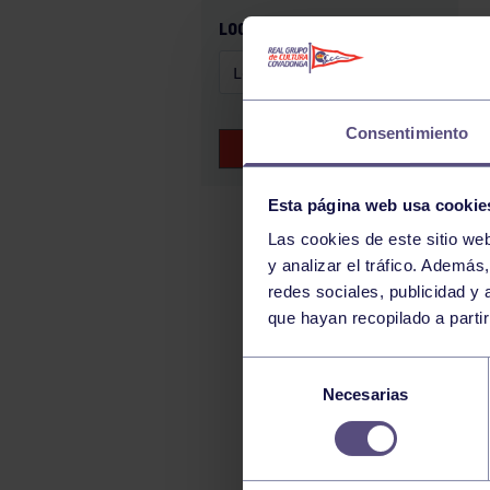
GAM
LOCALIZACIÓN
HALTEROFILIA
HOCKEY
JUDO
Consentimiento
BUSCAR EVENTOS
KÁRATE
LUCHA
Esta página web usa cookie
MONTAÑA
Las cookies de este sitio we
y analizar el tráfico. Ademá
NATACIÓN
redes sociales, publicidad y
ORFEÓN
que hayan recopilado a parti
PÁDEL
Selección
PELOTA
Necesarias
de
PIRAGÜISMO
consentimiento
RUGBY
SURF