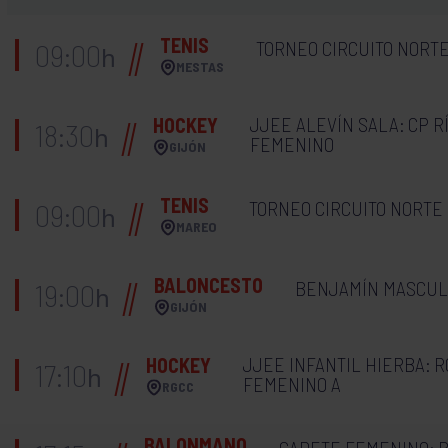
TENIS
TORNEO CIRCUITO NORT
09:00
h
MESTAS
JJEE ALEVÍN SALA: CP RÍ
HOCKEY
18:30
h
FEMENINO
GIJÓN
TENIS
TORNEO CIRCUITO NORTE
09:00
h
MAREO
BALONCESTO
BENJAMÍN MASCULI
19:00
h
GIJÓN
JJEE INFANTIL HIERBA: R
HOCKEY
17:10
h
FEMENINO A
RGCC
BALONMANO