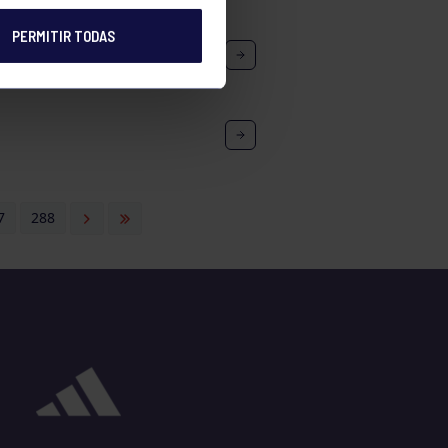
PERMITIR TODAS
ÑA SANTIAGO – RGCC
7
288