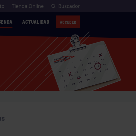
to
Tienda Online
Buscador
GENDA
ACTUALIDAD
ACCEDER
AVI
OS