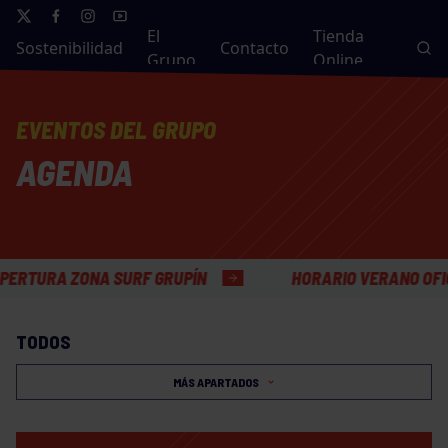
El
Tienda
Sostenibilidad
Contacto
Grupo
Online
EVENTOS DEL GRUPO
AGENDA
A ZONA SURF GRUPÍN
HORARIO VERANO OFICINAS 
TODOS
MÁS APARTADOS