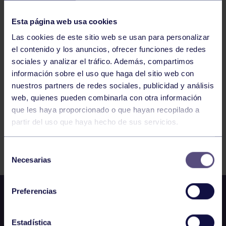
RGCC
CADETE MASCULINO C: RGCC – GIJÓN
Esta página web usa cookies
BASKET
Las cookies de este sitio web se usan para personalizar
el contenido y los anuncios, ofrecer funciones de redes
293
294
295
296
297
298
299
sociales y analizar el tráfico. Además, compartimos
información sobre el uso que haga del sitio web con
nuestros partners de redes sociales, publicidad y análisis
web, quienes pueden combinarla con otra información
que les haya proporcionado o que hayan recopilado a
partir del uso que haya hecho de sus servicios.
FILTRAR
Selección
Necesarias
de
consentimiento
Preferencias
Estadística