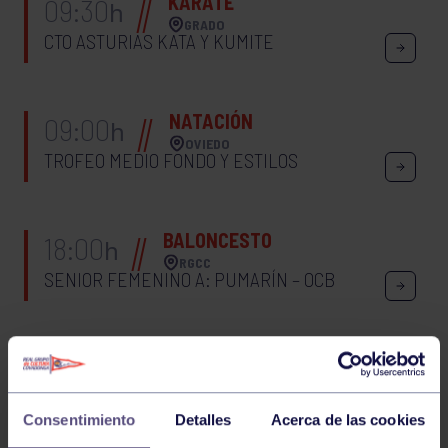
KÁRATE
09:30
h
GRADO
CTO ASTURIAS KATA Y KUMITE
NATACIÓN
09:00
h
OVIEDO
TROFEO MEDIO FONDO Y ESTILOS
BALONCESTO
18:00
h
RGCC
SENIOR FEMENINO A: PUMARÍN – OCB
TORNEO ROSARIO LA CORUÑA PELOTA
Consentimiento
Detalles
Acerca de las cookies
BALONCESTO
11:15
h