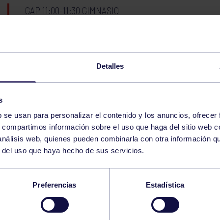
GAP 11:00-11:30 GIMNASIO
LICENCIAS TENIS 2026
Detalles
s
LIGA ATG TENIS 25/26
b se usan para personalizar el contenido y los anuncios, ofrecer
s, compartimos información sobre el uso que haga del sitio web 
 análisis web, quienes pueden combinarla con otra información q
III LIGA SOCIAL PADEL ADULTOS MASCULINO
r del uso que haya hecho de sus servicios.
WOD 20:30-21:00 GIMNASIO
Preferencias
Estadística