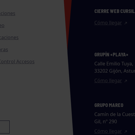
CIERRE WEB CURSI
nciones
Cómo llegar
eo
caciones
ras
GRUPÍN «PLAYA»
ontrol Accesos
Calle Emilio Tuya, 
33202 Gijón, Astu
Cómo llegar
GRUPO MAREO
Camín de la Cues
Gil, nº 290
Cómo llegar