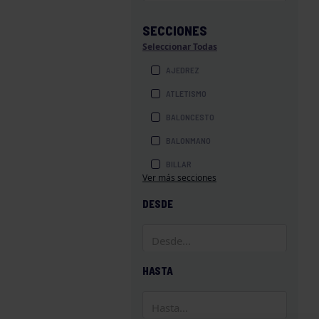
SECCIONES
Seleccionar Todas
AJEDREZ
ATLETISMO
BALONCESTO
BALONMANO
BILLAR
Ver más secciones
BOLOS
DESDE
BOXEO
COROS Y DANZAS
DIVERSIDAD FUNCIONAL
HASTA
ESQUÍ
GAF