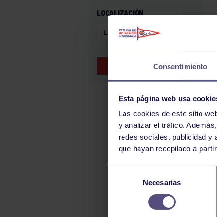
GAM
LOCALIZACIÓN
HALTEROFILIA
HOCKEY
JUDO
BUSCAR EVENTOS
Consentimiento
KÁRATE
LUCHA
Esta página web usa cookie
MONTAÑA
Las cookies de este sitio we
NATACIÓN
y analizar el tráfico. Ademá
ORFEÓN
redes sociales, publicidad y
que hayan recopilado a parti
PÁDEL
PELOTA
Selección
Necesarias
de
PIRAGÜISMO
consentimiento
RUGBY
SURF