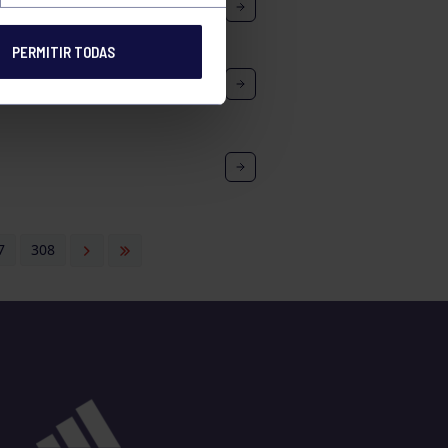
OS Y EVENTOS NO FEDERADOS
PERMITIR TODAS
: RGCC (FÉLIX GAYOL) – EL
7
308