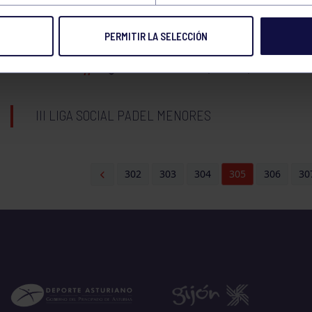
LICENCIAS MINI TENIS. SÓLO TORNEOS AFICIONAD
PERMITIR LA SELECCIÓN
CTO ASTURIAS AFICIONADOS
BOLOS
17:00
h
HORRU (ÁNGEL)
RGCC
III LIGA SOCIAL PADEL MENORES
302
303
304
305
306
30