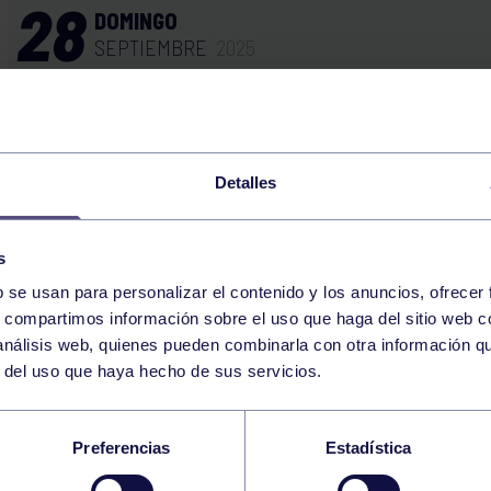
28
DOMINGO
SEPTIEMBRE
2025
BALONCESTO
BENJAMÍN FEMENINO
13:00
h
RGCC
Detalles
BALONCESTO
ALEVÍN: ADBA – RG
10:00
h
AVILÉS
s
BALONCESTO
b se usan para personalizar el contenido y los anuncios, ofrecer
ALEVÍN MASCULINO 
12:00
h
GIJÓN
s, compartimos información sobre el uso que haga del sitio web 
 análisis web, quienes pueden combinarla con otra información q
r del uso que haya hecho de sus servicios.
BALONCESTO
JUNIOR FEMENINO 
10:00
h
GIJÓN
Preferencias
Estadística
BALONCESTO
JUNIOR MASCULINO
20:00
h