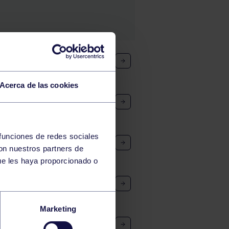
 A: RGCC – ART CHIVO
Acerca de las cookies
CC
 funciones de redes sociales
A: L´ARBEYAL – RGCC
con nuestros partners de
ue les haya proporcionado o
B: PUMARÍN – RGCC
Marketing
 B: RGCC – PUMARÍN