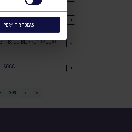
B: STA MARÍA NARANCO –
PERMITIR TODAS
: P.B. EL BERRÓN (VEGA) –
 – RGCC
8
309