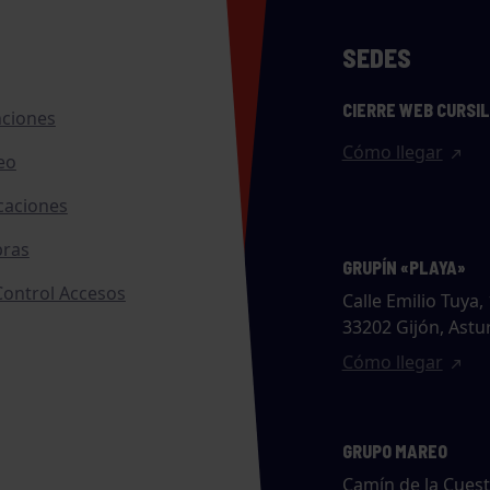
SEDES
CIERRE WEB CURSI
nciones
Cómo llegar
eo
caciones
ras
GRUPÍN «PLAYA»
ontrol Accesos
Calle Emilio Tuya, 
33202 Gijón, Astu
Cómo llegar
GRUPO MAREO
Camín de la Cues