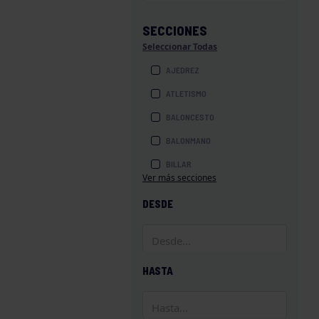
SECCIONES
Seleccionar Todas
AJEDREZ
ATLETISMO
BALONCESTO
BALONMANO
BILLAR
Ver más secciones
BOLOS
DESDE
BOXEO
COROS Y DANZAS
DIVERSIDAD FUNCIONAL
HASTA
ESQUÍ
GAF