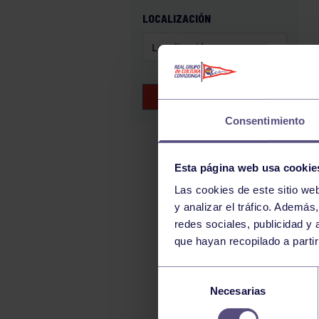
GAM
LOCALIZACIÓN
HALTEROFILIA
HOCKEY
JUDO
BUSCAR EVENTOS
KÁRATE
Consentimiento
LUCHA
MONTAÑA
Esta página web usa cookie
NATACIÓN
Las cookies de este sitio we
ORFEÓN
y analizar el tráfico. Ademá
PÁDEL
redes sociales, publicidad y
que hayan recopilado a parti
PELOTA
PIRAGÜISMO
Selección
Necesarias
de
RUGBY
consentimiento
SURF