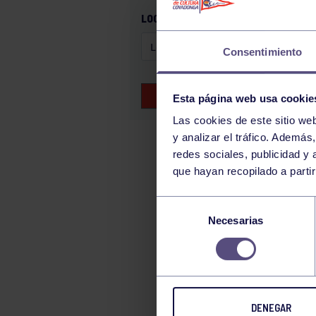
GAM
LOCALIZACIÓN
HALTEROFILIA
Consentimiento
HOCKEY
JUDO
BUSCAR EVENTOS
Esta página web usa cookie
KÁRATE
Las cookies de este sitio we
LUCHA
y analizar el tráfico. Ademá
MONTAÑA
redes sociales, publicidad y
que hayan recopilado a parti
NATACIÓN
ORFEÓN
Selección
PÁDEL
Necesarias
de
consentimiento
PELOTA
PIRAGÜISMO
RUGBY
DENEGAR
SURF