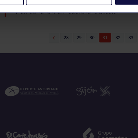
PILATES REFORMER. 12:00. GRUPO BEGOÑA
28
29
30
31
32
33