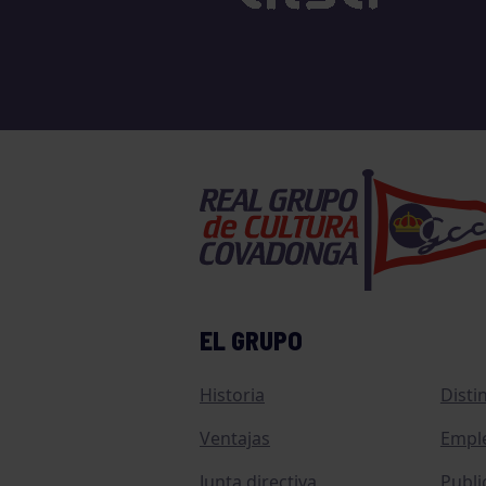
EL GRUPO
Historia
Disti
Ventajas
Empl
Junta directiva
Publi