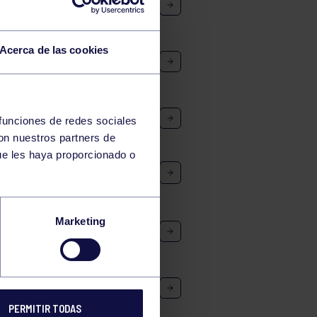
Acerca de las cookies
 funciones de redes sociales
con nuestros partners de
ue les haya proporcionado o
ONADOS: RGCC (JAVIER RUÍZ)
S)
Marketing
PERMITIR TODAS