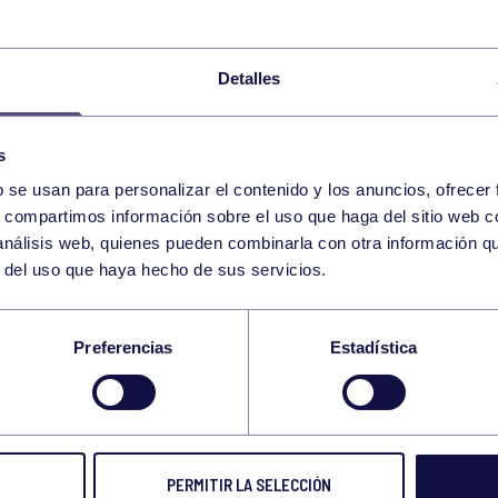
ENGANCHATE AL DEPORTE – ORFEÓN
Detalles
ENGANCHATE AL DEPORTE – BILLAR
s
CORE 20:30-21:00 GIMNASIO
b se usan para personalizar el contenido y los anuncios, ofrecer
s, compartimos información sobre el uso que haga del sitio web 
 análisis web, quienes pueden combinarla con otra información q
CTO DE ASTURIAS DE AFICI
BOLOS
19:00
h
r del uso que haya hecho de sus servicios.
– VILLA COVADONGA (JESÚ
RGCC
Preferencias
Estadística
PILATES REFORMER 19:30. GRUPO BEGOÑA
ENGANCHATE AL DEPORTE – BALONCESTO
PERMITIR LA SELECCIÓN