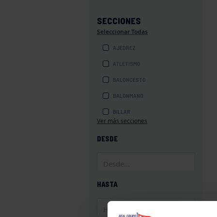
SECCIONES
Seleccionar Todas
AJEDREZ
ATLETISMO
BALONCESTO
BALONMANO
BILLAR
Ver más secciones
BOLOS
DESDE
BOXEO
COROS Y DANZAS
DIVERSIDAD FUNCIONAL
HASTA
ESQUÍ
GAF