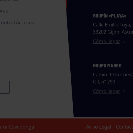
ras
GRUPÍN «PLAYA»
ontrol Accesos
Calle Emilio Tuya, 
33202 Gijón, Astu
Cómo llegar
GRUPO MAREO
Camín de la Cues
Gil, nº 290
Cómo llegar
ltura Covadonga
Aviso Legal
Contac