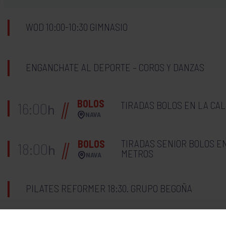
WOD 10:00-10:30 GIMNASIO
ENGANCHATE AL DEPORTE – COROS Y DANZAS
BOLOS
TIRADAS BOLOS EN LA CA
16:00
h
NAVA
TIRADAS SENIOR BOLOS EN
BOLOS
18:00
h
METROS
NAVA
PILATES REFORMER 18:30. GRUPO BEGOÑA