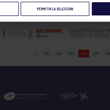
PERMITIR LA SELECCIÓN
COPA PRINCIPADO MA
BALONMANO
12:15
h
PUESTO – 3º PUESTO
RGCC
COPA PRINCIPADO M
BALONMANO
11:30
h
PUESTO – 3º PUESTO
RGCC
321
322
323
324
325
32