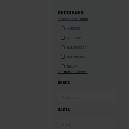
SECCIONES
Seleccionar Todas
AJEDREZ
ATLETISMO
BALONCESTO
BALONMANO
BILLAR
Ver más secciones
BOLOS
DESDE
BOXEO
COROS Y DANZAS
DIVERSIDAD FUNCIONAL
HASTA
ESQUÍ
GAF