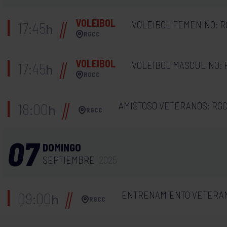
VOLEIBOL
VOLEIBOL FEMENINO: R
17:45
h
RGCC
VOLEIBOL
VOLEIBOL MASCULINO: 
17:45
h
RGCC
AMISTOSO VETERANOS: RGC
18:00
h
RGCC
07
DOMINGO
SEPTIEMBRE
2025
ENTRENAMIENTO VETERA
09:00
h
RGCC