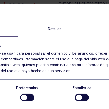
ENTRENAMIENTO VETERA
09:00
h
RGCC
MASTERCLASS FULL BODY (PISTA MULTIDEPORTE) 10
Detalles
VI CARRERA POPULAR RECORRIDO A
s
b se usan para personalizar el contenido y los anuncios, ofrecer
s, compartimos información sobre el uso que haga del sitio web 
TALLER: INÍCIATE EN CALISTENIA 10:30-11:30 GRU
 análisis web, quienes pueden combinarla con otra información q
r del uso que haya hecho de sus servicios.
VI CARRERA POPULAR RECORRIDO B
Preferencias
Estadística
VI CARRERA POPULAR DIVERSIDAD FUNCIONAL