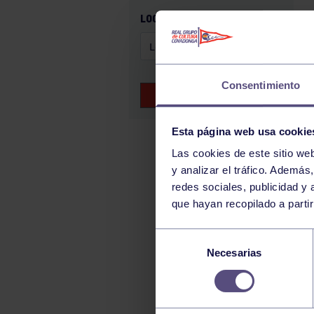
GAM
LOCALIZACIÓN
HALTEROFILIA
HOCKEY
JUDO
Consentimiento
BUSCAR EVENTOS
KÁRATE
LUCHA
Esta página web usa cookie
MONTAÑA
Las cookies de este sitio we
y analizar el tráfico. Ademá
NATACIÓN
redes sociales, publicidad y
ORFEÓN
que hayan recopilado a parti
PÁDEL
Selección
PELOTA
Necesarias
de
PIRAGÜISMO
consentimiento
RUGBY
SURF