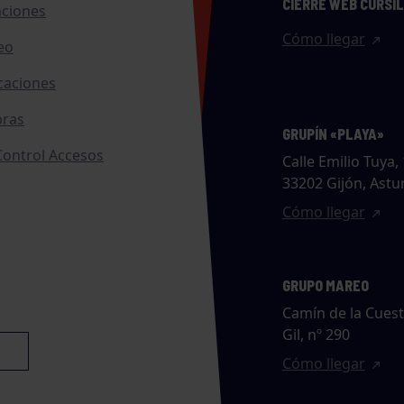
CIERRE WEB CURSI
nciones
Cómo llegar
eo
caciones
ras
GRUPÍN «PLAYA»
ontrol Accesos
Calle Emilio Tuya, 
33202 Gijón, Astu
Cómo llegar
GRUPO MAREO
Camín de la Cues
Gil, nº 290
Cómo llegar