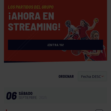
LOS PARTIDOS DEL GRUPO
¡AHORA EN
STREAMING!
¡ENTRA YA!
ORDENAR
06
SÁBADO
SEPTIEMBRE
2025