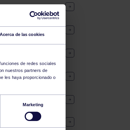
 DE 16:00H A 18:00H
Acerca de las cookies
DE 11:00H A 14:00H
 funciones de redes sociales
con nuestros partners de
ue les haya proporcionado o
Marketing
LINO: RGCC – CLUB