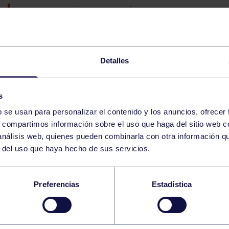
XXVII MARATÓN DE PARCHÍS 2025
JUEGOS EN LA TORRIENTE PARA PEQUES VIERNES 5
Detalles
JUEGOS EN LA TORRIENTE PARA PEQUES VIERNES 5 
s
b se usan para personalizar el contenido y los anuncios, ofrecer
s, compartimos información sobre el uso que haga del sitio web 
CORE 9:00-9:30 GIMNASIO
 análisis web, quienes pueden combinarla con otra información q
r del uso que haya hecho de sus servicios.
TORNEO MINI GOLF RGCC
Preferencias
Estadística
BALONCESTO MASCU
BALONCESTO
18:00
h
BALONCESTO NAVIA
RGCC