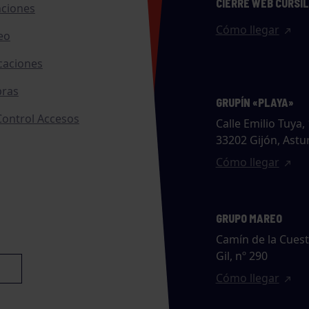
CIERRE WEB CURSI
nciones
Cómo llegar
eo
caciones
ras
GRUPÍN «PLAYA»
ontrol Accesos
Calle Emilio Tuya, 
33202 Gijón, Astu
Cómo llegar
GRUPO MAREO
Camín de la Cues
Gil, nº 290
Cómo llegar