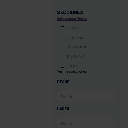
SECCIONES
Seleccionar Todas
AJEDREZ
ATLETISMO
BALONCESTO
BALONMANO
BILLAR
Ver más secciones
BOLOS
DESDE
BOXEO
COROS Y DANZAS
DIVERSIDAD FUNCIONAL
HASTA
ESQUÍ
GAF