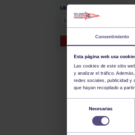
GAM
LOCALIZACIÓN
HALTEROFILIA
HOCKEY
JUDO
Consentimiento
BUSCAR EVENTOS
KÁRATE
LUCHA
Esta página web usa cookie
MONTAÑA
Las cookies de este sitio we
y analizar el tráfico. Ademá
NATACIÓN
redes sociales, publicidad y
ORFEÓN
que hayan recopilado a parti
PÁDEL
Selección
PELOTA
Necesarias
de
PIRAGÜISMO
consentimiento
RUGBY
SURF