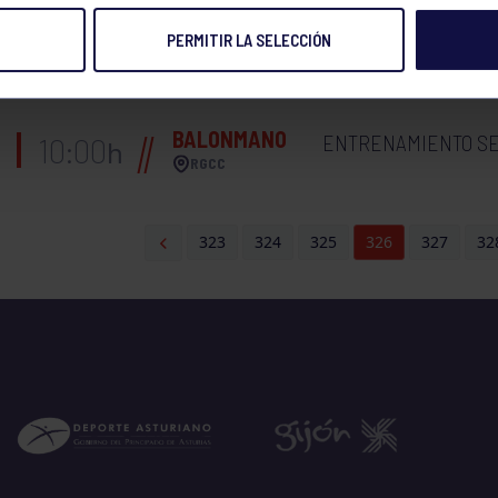
PERMITIR LA SELECCIÓN
BALONCESTO FEME
BALONCESTO
20:00
h
(SALAMANCA)
RGCC
BALONMANO
ENTRENAMIENTO SE
10:00
h
RGCC
323
324
325
326
327
32