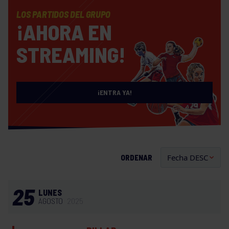
LOS PARTIDOS DEL GRUPO
¡AHORA EN
STREAMING!
¡ENTRA YA!
ORDENAR
25
LUNES
AGOSTO
2025