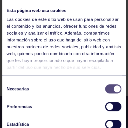
ZARAGOZA
CTO ESPAÑA VETERANOS
Esta página web usa cookies
Las cookies de este sitio web se usan para personalizar
el contenido y los anuncios, ofrecer funciones de redes
331
332
333
334
335
336
337
sociales y analizar el tráfico. Además, compartimos
información sobre el uso que haga del sitio web con
nuestros partners de redes sociales, publicidad y análisis
web, quienes pueden combinarla con otra información
que les haya proporcionado o que hayan recopilado a
partir del uso que haya hecho de sus servicios.
FILTRAR
Selección
Necesarias
de
consentimiento
Preferencias
Estadística