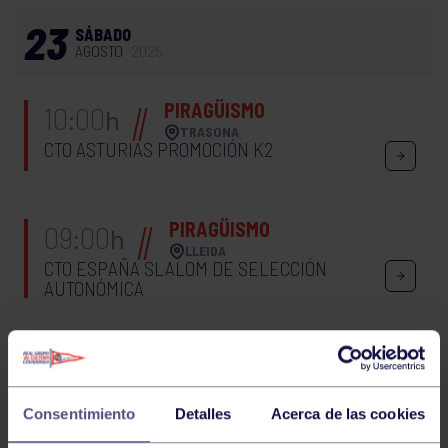
23
SÁBADO
AGOSTO
2025
PIRAGÜISMO
10:00
h
TRASONA
CTO ASTURIAS PROMOCIÓN K2
PIRAGÜISMO
09:00
h
LLEIDA
CTO ESPAÑA SLALOM DE SELECCIÓN
AUTONÓMICA
WOD 12:30-13:00 GIMNASIO
Consentimiento
Detalles
Acerca de las cookies
PIRAGÜISMO
10:00
h