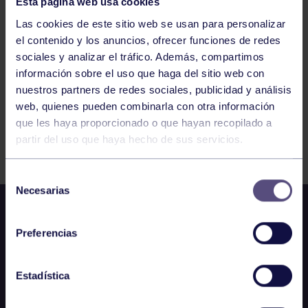
Esta página web usa cookies
333
334
335
336
337
338
339
Las cookies de este sitio web se usan para personalizar
el contenido y los anuncios, ofrecer funciones de redes
sociales y analizar el tráfico. Además, compartimos
información sobre el uso que haga del sitio web con
nuestros partners de redes sociales, publicidad y análisis
web, quienes pueden combinarla con otra información
que les haya proporcionado o que hayan recopilado a
FILTRAR
partir del uso que haya hecho de sus servicios.
Selección
Necesarias
de
consentimiento
Preferencias
Estadística