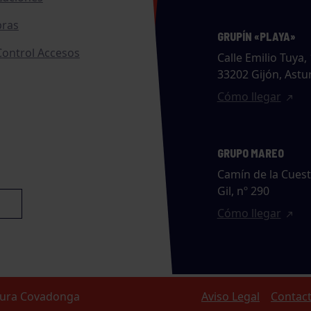
ras
GRUPÍN «PLAYA»
ontrol Accesos
Calle Emilio Tuya, 
33202 Gijón, Astu
Cómo llegar
GRUPO MAREO
Camín de la Cues
Gil, nº 290
Cómo llegar
ltura Covadonga
Aviso Legal
Contac