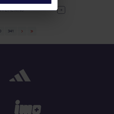
14 FEMENINO
0
341