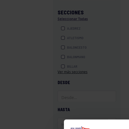
SECCIONES
Seleccionar Todas
AJEDREZ
ATLETISMO
BALONCESTO
BALONMANO
BILLAR
Ver más secciones
BOLOS
DESDE
BOXEO
COROS Y DANZAS
DIVERSIDAD FUNCIONAL
HASTA
ESQUÍ
GAF