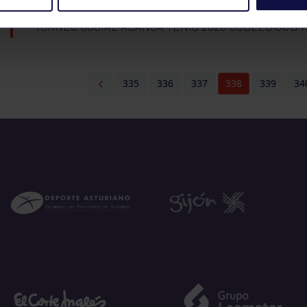
TORNEO SOCIAL ABANCA TENIS 2025 DOBLES SUB 
335
336
337
338
339
34