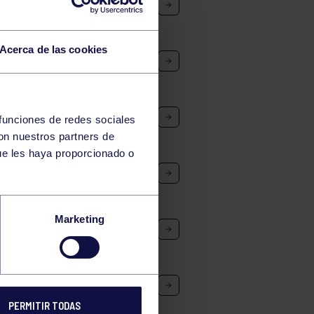
IDUAL FEMENINO
Acerca de las cookies
IDUAL FEMENINO
IXTO
 funciones de redes sociales
con nuestros partners de
ue les haya proporcionado o
Marketing
14 FEMENINO
PERMITIR TODAS