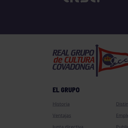
EL GRUPO
Historia
Disti
Ventajas
Empl
Junta directiva
Publi