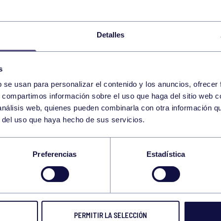
TORNEO SOCIAL ABANCA TENIS 2025 SUB 14 INDIV
Detalles
TORNEO SOCIAL ABANCA TENIS 2025 SUB 16 INDIV
s
TORNEO SOCIAL ABANCA TENIS 2025 +35 DOBLES M
b se usan para personalizar el contenido y los anuncios, ofrecer
s, compartimos información sobre el uso que haga del sitio web 
 análisis web, quienes pueden combinarla con otra información q
TORNEO SOCIAL ABANCA TENIS 2025 VETERANAS
r del uso que haya hecho de sus servicios.
Preferencias
Estadística
TORNEO SOCIAL ABANCA TENIS 2025 VETERANOS
TORNEO SOCIAL ABANCA TENIS 2025 DOBLES SUB 
PERMITIR LA SELECCIÓN