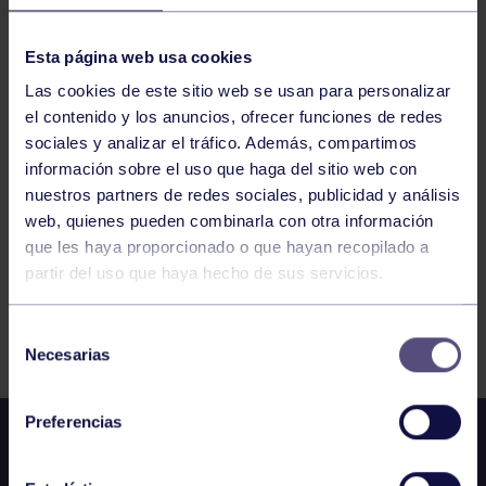
BALONCESTO
18:00
h
OVIEDO
Esta página web usa cookies
JUNIOR MASCULINO A: OCB – RGCC
Las cookies de este sitio web se usan para personalizar
el contenido y los anuncios, ofrecer funciones de redes
382
383
384
385
386
387
388
sociales y analizar el tráfico. Además, compartimos
información sobre el uso que haga del sitio web con
nuestros partners de redes sociales, publicidad y análisis
web, quienes pueden combinarla con otra información
que les haya proporcionado o que hayan recopilado a
partir del uso que haya hecho de sus servicios.
FILTRAR
Selección
Necesarias
de
consentimiento
Preferencias