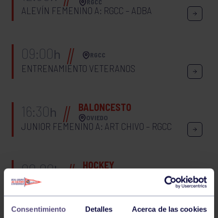
RGCC
ALEVÍN FEMENINO A: RGCC – ADBA
09:00
h
RGCC
ENTRENAMIENTO VETERANOS
BALONCESTO
16:30
h
OVIEDO
JUNIOR FEMENINO A: ART CHIVO – RGCC
HOCKEY
00:00
h
GIJÓN
CTO ASTURIAS JUVENIL MASCULINO:
LLOBERU – GRUPO
Consentimiento
Detalles
Acerca de las cookies