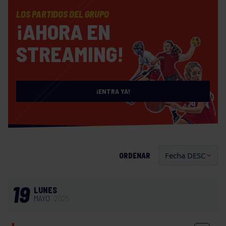
LOS PARTIDOS DEL GRUPO
¡AHORA EN
STREAMING!
¡ENTRA YA!
ORDENAR
19
LUNES
MAYO
2025