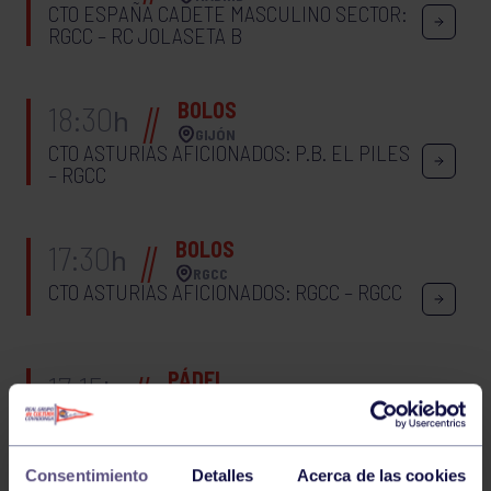
CTO ESPAÑA CADETE MASCULINO SECTOR:
RGCC – RC JOLASETA B
BOLOS
18:30
h
GIJÓN
CTO ASTURIAS AFICIONADOS: P.B. EL PILES
– RGCC
BOLOS
17:30
h
RGCC
CTO ASTURIAS AFICIONADOS: RGCC – RGCC
PÁDEL
17:15
h
RGCC
LIGA PÁDEL FEDERADA 1ª MASCULINA:
RGCC B – RDA PÁDEL ACADEMY
Consentimiento
Detalles
Acerca de las cookies