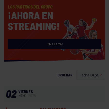
LOS PARTIDOS DEL GRUPO
¡AHORA EN
STREAMING!
¡ENTRA YA!
ORDENAR
02
VIERNES
MAYO
2025