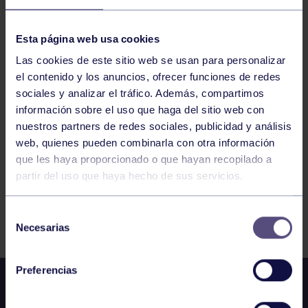
VOLEIBOL
09:00
h
RGCC
Esta página web usa cookies
ENTRENAMIENTO CADETE FEMENINO A
Las cookies de este sitio web se usan para personalizar
el contenido y los anuncios, ofrecer funciones de redes
399
400
401
402
403
404
405
sociales y analizar el tráfico. Además, compartimos
información sobre el uso que haga del sitio web con
nuestros partners de redes sociales, publicidad y análisis
web, quienes pueden combinarla con otra información
que les haya proporcionado o que hayan recopilado a
partir del uso que haya hecho de sus servicios.
FILTRAR
Selección
Necesarias
de
consentimiento
Preferencias