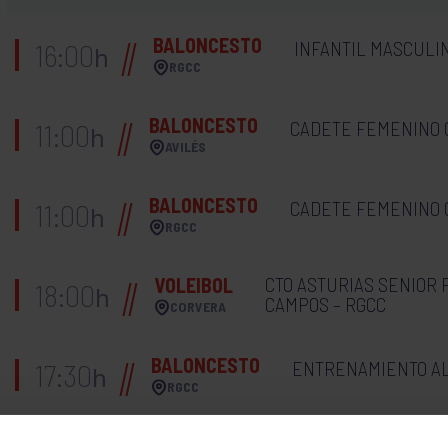
BALONCESTO
INFANTIL MASCULINO
16:00
h
RGCC
BALONCESTO
CADETE FEMENINO C
11:00
h
AVILÉS
BALONCESTO
CADETE FEMENINO C
11:00
h
RGCC
CTO ASTURIAS SENIOR 
VOLEIBOL
18:00
h
CAMPOS – RGCC
CORVERA
BALONCESTO
ENTRENAMIENTO AL
17:30
h
RGCC
JUEGOS ESCOLARES 
KÁRATE