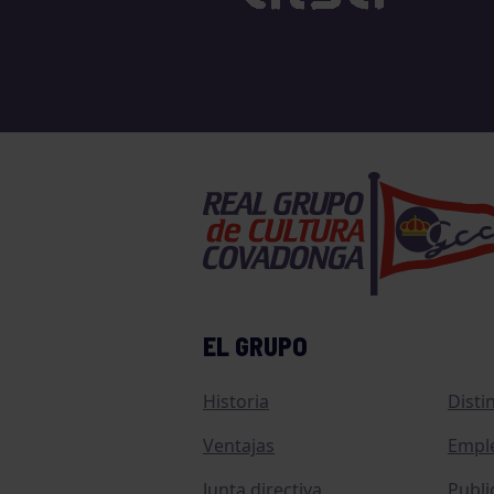
EL GRUPO
Historia
Disti
Ventajas
Empl
Junta directiva
Publi