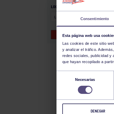
GAM
LOCALIZACIÓN
HALTEROFILIA
Consentimiento
HOCKEY
JUDO
BUSCAR EVENTOS
Esta página web usa cookie
KÁRATE
Las cookies de este sitio we
LUCHA
y analizar el tráfico. Ademá
MONTAÑA
redes sociales, publicidad y
que hayan recopilado a parti
NATACIÓN
ORFEÓN
Selección
PÁDEL
Necesarias
de
consentimiento
PELOTA
PIRAGÜISMO
RUGBY
DENEGAR
SURF