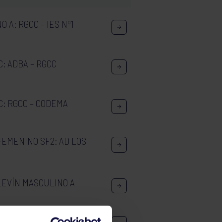
 A: RGCC – IES Nº1
: ADBA – RGCC
: RGCC – CODEMA
FEMENINO SF2: AD LOS
EVÍN MASCULINO A
DEL PRINCIPADO DE