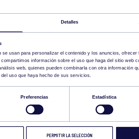
09:30
h
ASTURIAS
EL ENTREGO
Detalles
BALONCESTO
ENTRENAMIENTO A
19:00
h
RGCC
s
BOLOS
CTO ASTURIAS PAREJAS IN
12:00
h
b se usan para personalizar el contenido y los anuncios, ofrecer
RGCC
s, compartimos información sobre el uso que haga del sitio web 
 análisis web, quienes pueden combinarla con otra información q
BALONCESTO
SENIOR MASCULINO 
18:30
h
r del uso que haya hecho de sus servicios.
NAVIA
LIGA PÁDEL FEDERADA 
Preferencias
Estadística
PÁDEL
13:00
h
– RGCC D
LUGONES
LIGA PÁDEL FEDERADA 3
PÁDEL
12:00
h
B – RGCC D
OVIEDO
PERMITIR LA SELECCIÓN