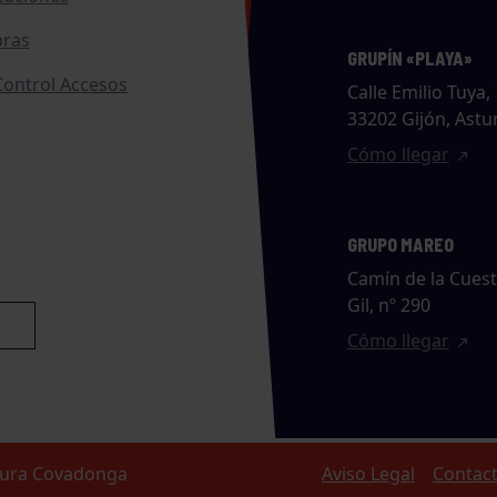
ras
GRUPÍN «PLAYA»
ontrol Accesos
Calle Emilio Tuya, 
33202 Gijón, Astu
Cómo llegar
GRUPO MAREO
Camín de la Cues
Gil, nº 290
Cómo llegar
ltura Covadonga
Aviso Legal
Contac