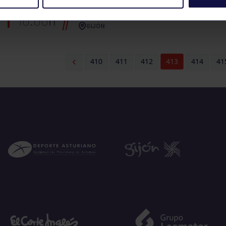
NATACIÓN
TROFEO ALBERTO BAL
10:00
h
GIJÓN
410
411
412
413
414
41