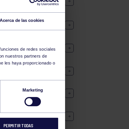
Acerca de las cookies
LEVÍN FEMENINO A
FANTILES: RGCC – EL HORRU
 funciones de redes sociales
con nuestros partners de
ue les haya proporcionado o
A: NAVIA – RGCC
4ª MASCULINA: DRIVE PÁDEL
Marketing
ª FEMENINA: PADEL OVIEDO
PERMITIR TODAS