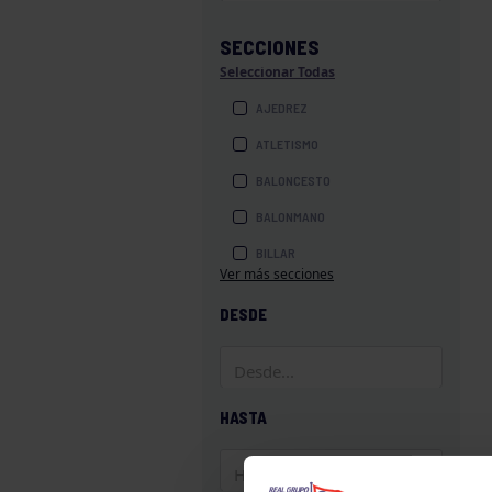
SECCIONES
Seleccionar Todas
AJEDREZ
ATLETISMO
BALONCESTO
BALONMANO
BILLAR
Ver más secciones
BOLOS
DESDE
BOXEO
COROS Y DANZAS
DIVERSIDAD FUNCIONAL
HASTA
ESQUÍ
GAF