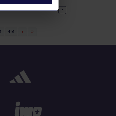
BÍN
5
416