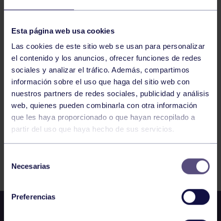
Esta página web usa cookies
BOLOS
19:00
h
EL BERRÓN
Las cookies de este sitio web se usan para personalizar
CTO DE ASTURIAS DE CUARTETOS (ÚLTIMA
el contenido y los anuncios, ofrecer funciones de redes
JORNADA): P.B. EL BERRÓN – RGCC
sociales y analizar el tráfico. Además, compartimos
información sobre el uso que haga del sitio web con
39
40
41
42
43
44
45
nuestros partners de redes sociales, publicidad y análisis
web, quienes pueden combinarla con otra información
que les haya proporcionado o que hayan recopilado a
partir del uso que haya hecho de sus servicios.
Selección
FILTRAR
Necesarias
de
consentimiento
Preferencias