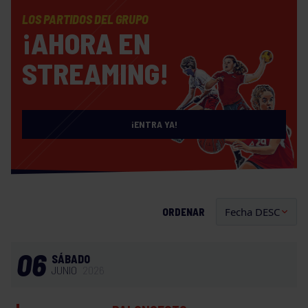
LOS PARTIDOS DEL GRUPO
¡AHORA EN
STREAMING!
¡ENTRA YA!
ORDENAR
06
SÁBADO
JUNIO
2026