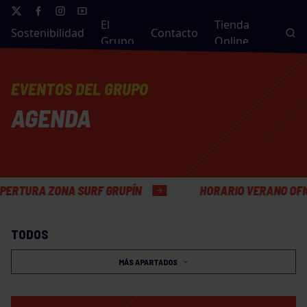
El
Tienda
Sostenibilidad
Contacto
Grupo
Online
EVENTOS DEL GRUPO
AGENDA
A ZONA SURF GRUPÍN
HORARIO VERANO OFICINAS 
TODOS
MÁS APARTADOS