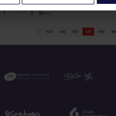
BALONCESTO
ENTRENAMIENTO AL
11:30
h
RGCC
435
436
437
438
439
44