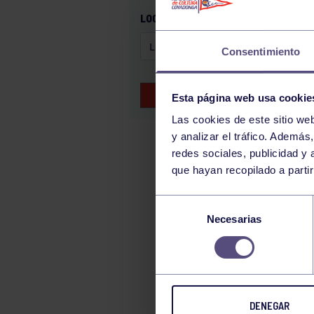
GAM
LOCALIZACIÓN
HALTEROFILIA
Consentimiento
HOCKEY
JUDO
BUSCAR EVENTOS
Esta página web usa cookie
KÁRATE
Las cookies de este sitio we
LUCHA
y analizar el tráfico. Ademá
MONTAÑA
redes sociales, publicidad y
que hayan recopilado a parti
NATACIÓN
ORFEÓN
Selección
PÁDEL
Necesarias
de
consentimiento
PELOTA
PIRAGÜISMO
RUGBY
DENEGAR
SURF