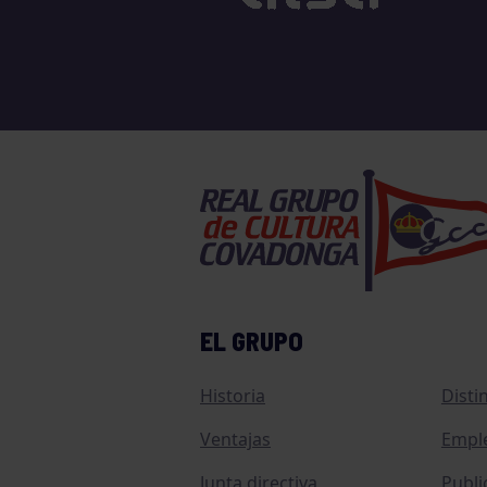
EL GRUPO
Historia
Disti
Ventajas
Empl
Junta directiva
Publi