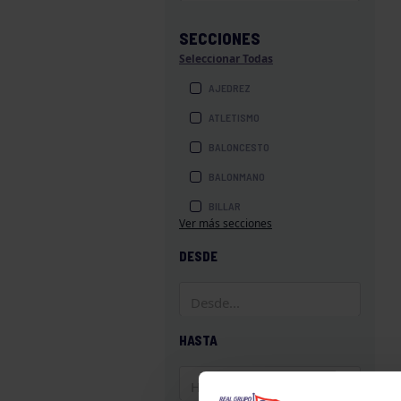
SECCIONES
Seleccionar Todas
AJEDREZ
ATLETISMO
BALONCESTO
BALONMANO
BILLAR
Ver más secciones
BOLOS
DESDE
BOXEO
COROS Y DANZAS
DIVERSIDAD FUNCIONAL
HASTA
ESQUÍ
GAF