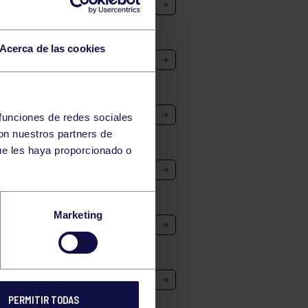
 B: RGCC – INMACULADA
Acerca de las cookies
RT CHIVO
B: SIERO – RGCC
 funciones de redes sociales
con nuestros partners de
ue les haya proporcionado o
 B: CODEMA – RGCC
Marketing
 B: BVMIERES – RGCC
A: MARCHICA – RGCC
PERMITIR TODAS