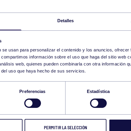
SENIOR FEMENINO
20:00
h
RGCC
Detalles
BALONCESTO
PADRES: RGCC – A
20:00
h
RGCC
s
BALONCESTO
JUNIOR MASCULINO 
11:00
h
b se usan para personalizar el contenido y los anuncios, ofrecer
POLA DE SIERO
s, compartimos información sobre el uso que haga del sitio web 
 análisis web, quienes pueden combinarla con otra información q
BALONCESTO
INFANTIL FEMENINO
12:30
h
r del uso que haya hecho de sus servicios.
GIJÓN
Preferencias
Estadística
BALONCESTO
SENIOR MASCULINO
16:00
h
MIERES
BALONCESTO
CADETE FEMENINO 
16:00
h
LUARCA
PERMITIR LA SELECCIÓN