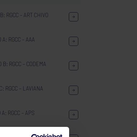
: RGCC – ART CHIVO
A: RGCC – AAA
 B: RGCC – CODEMA
: RGCC – LAVIANA
A: RGCC – APS