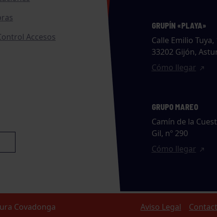
ras
GRUPÍN «PLAYA»
ontrol Accesos
Calle Emilio Tuya, 
33202 Gijón, Astu
Cómo llegar
GRUPO MAREO
Camín de la Cues
Gil, nº 290
Cómo llegar
ltura Covadonga
Aviso Legal
Contac