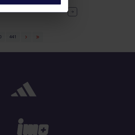
EVÍN FEMENINO B
0
441