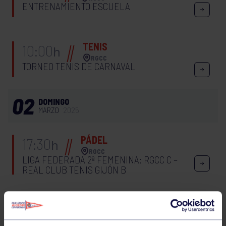
ENTRENAMIENTO ESCUELA
TENIS
10:00
h
RGCC
TORNEO TENIS DE CARNAVAL
02
DOMINGO
MARZO
2025
PÁDEL
17:30
h
RGCC
LIGA FEDERADA 2ª FEMENINA: RGCC C –
REAL CLUB TENIS GIJÓN B
PÁDEL
18:00
h
AVILÉS
LIGA FEDERADA 3ª FEMENINA: WORLD