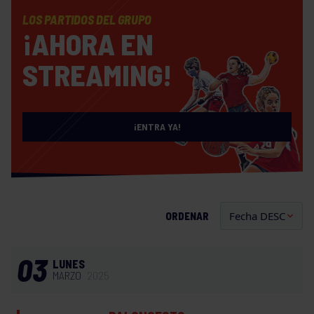
LOS PARTIDOS DEL GRUPO
¡AHORA EN
STREAMING!
¡ENTRA YA!
ORDENAR
03
LUNES
MARZO
2025