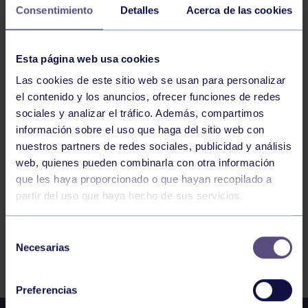
PADEL CENTER – RGCC D
Consentimiento
Detalles
Acerca de las cookies
BALONCESTO
20:00
Esta página web usa cookies
h
AVILÉS
Las cookies de este sitio web se usan para personalizar
SENIOR MASCULINO B: AVILÉS SUR – RGCC
el contenido y los anuncios, ofrecer funciones de redes
sociales y analizar el tráfico. Además, compartimos
información sobre el uso que haga del sitio web con
460
461
462
463
464
465
466
nuestros partners de redes sociales, publicidad y análisis
web, quienes pueden combinarla con otra información
que les haya proporcionado o que hayan recopilado a
partir del uso que haya hecho de sus servicios.
Selección
Necesarias
de
FILTRAR
consentimiento
Preferencias