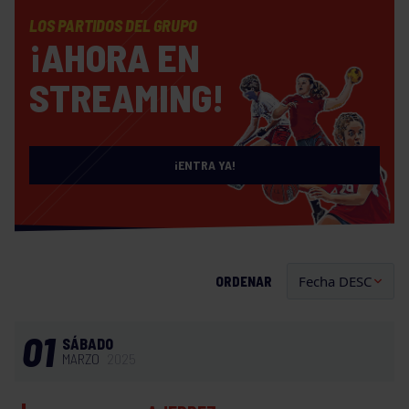
LOS PARTIDOS DEL GRUPO
¡AHORA EN
STREAMING!
¡ENTRA YA!
ORDENAR
01
SÁBADO
MARZO
2025