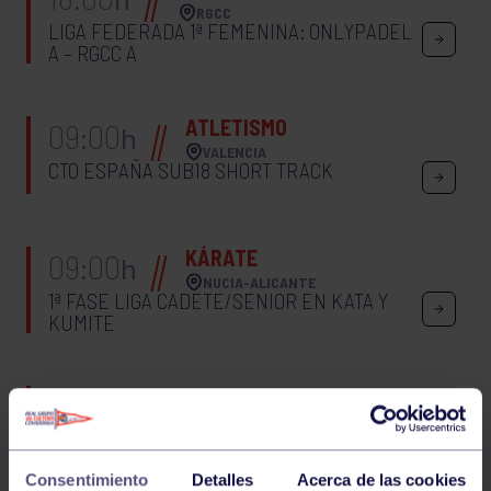
RGCC
LIGA FEDERADA 1ª FEMENINA: ONLYPADEL
A – RGCC A
ATLETISMO
09:00
h
VALENCIA
CTO ESPAÑA SUB18 SHORT TRACK
KÁRATE
09:00
h
NUCIA-ALICANTE
1ª FASE LIGA CADETE/SENIOR EN KATA Y
KUMITE
ATLETISMO
10:30
h
GIJÓN
2ª JORNADA CTO ASTURIAS SUB16
Consentimiento
Detalles
Acerca de las cookies