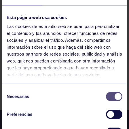
KÁRATE
09:00
h
EL ENTREGO
Esta página web usa cookies
Las cookies de este sitio web se usan para personalizar
el contenido y los anuncios, ofrecer funciones de redes
sociales y analizar el tráfico. Además, compartimos
464
465
466
467
468
469
470
información sobre el uso que haga del sitio web con
nuestros partners de redes sociales, publicidad y análisis
web, quienes pueden combinarla con otra información
que les haya proporcionado o que hayan recopilado a
partir del uso que haya hecho de sus servicios.
Selección
FILTRAR
Necesarias
de
consentimiento
Preferencias