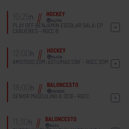
HOCKEY
10:25
h
GIJÓN
PLAY OFF BENJAMÍN ESCOLAR SALA: CP
CABUEÑES – RGCC B
HOCKEY
12:00
h
GIJÓN
AMISTOSO 2DM: ASTURIAS S16F – RGCC 2DM
BALONCESTO
18:00
h
OVIEDO
SENIOR MASCULINO A: OCB – RGCC
BALONCESTO
11:30
h
RGCC