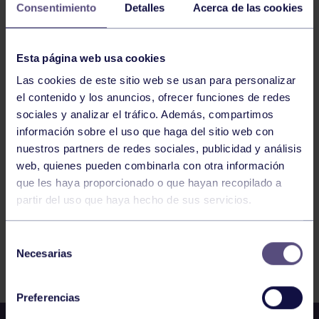
FEBRERO
2025
Consentimiento
Detalles
Acerca de las cookies
TENIS
14:00
h
Esta página web usa cookies
RGCC
CTO ASTURIAS VETERANAS: RGCC – CENTRO
Las cookies de este sitio web se usan para personalizar
ASTURIANO
el contenido y los anuncios, ofrecer funciones de redes
sociales y analizar el tráfico. Además, compartimos
información sobre el uso que haga del sitio web con
469
470
471
472
473
474
475
nuestros partners de redes sociales, publicidad y análisis
web, quienes pueden combinarla con otra información
que les haya proporcionado o que hayan recopilado a
partir del uso que haya hecho de sus servicios.
Selección
Necesarias
FILTRAR
de
consentimiento
Preferencias