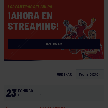
LOS PARTIDOS DEL GRUPO
¡AHORA EN
STREAMING!
¡ENTRA YA!
ORDENAR
23
DOMINGO
FEBRERO
2025