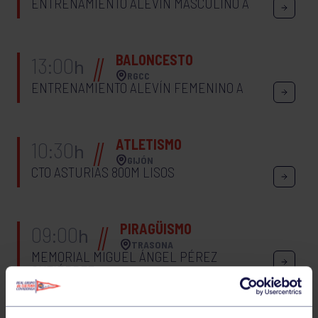
ENTRENAMIENTO ALEVÍN MASCULINO A
BALONCESTO
13:00
h
RGCC
ENTRENAMIENTO ALEVÍN FEMENINO A
ATLETISMO
10:30
h
GIJÓN
CTO ASTURIAS 800M LISOS
PIRAGÜISMO
09:00
h
TRASONA
MEMORIAL MIGUEL ÁNGEL PÉREZ
GUTIÉRREZ
22
SÁBADO