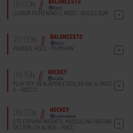
BALONCESTO
18:00
h
RGCC
JUNIOR FEMENINO C: RGCC – AVILÉS SUR
BALONCESTO
20:00
h
RGCC
PADRES: RGCC – PUMARÍN
HOCKEY
09:15
h
GIJÓN
PLAY OFF BENJAMÍN ESCOLAR SALA: RGCC
A – RGCC C
HOCKEY
09:30
h
SANTANDER
CTO ESPAÑA INFANTIL MASCULINO HIERBA
SECTOR: CH ALBOR – RGCC