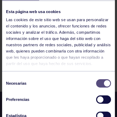
PIRAGÜISMO
09:00
h
IRÚN
1ª COPA ESPAÑA SLALOM OLÍMPICO
Esta página web usa cookies
Las cookies de este sitio web se usan para personalizar
el contenido y los anuncios, ofrecer funciones de redes
471
472
473
474
475
476
477
sociales y analizar el tráfico. Además, compartimos
información sobre el uso que haga del sitio web con
nuestros partners de redes sociales, publicidad y análisis
web, quienes pueden combinarla con otra información
que les haya proporcionado o que hayan recopilado a
partir del uso que haya hecho de sus servicios.
FILTRAR
Selección
Necesarias
de
consentimiento
Preferencias
Estadística