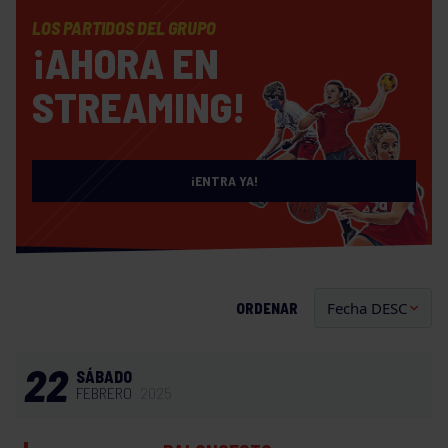
LOS PARTIDOS DEL GRUPO
¡AHORA EN
STREAMING!
¡ENTRA YA!
ORDENAR
22
SÁBADO
FEBRERO
2025