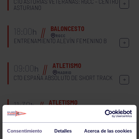
CTO ASTURIAS VETERANAS: RGCC – CENTRO
ASTURIANO
BALONCESTO
18:00
h
RGCC
ENTRENAMIENTO ALEVÍN FEMENINO B
ATLETISMO
09:00
h
MADRID
CTO ESPAÑA ABSOLUTO DE SHORT TRACK
ATLETISMO
11:30
h
LAVIANA
CTO ASTURIAS CROSS ESCOLAR
Consentimiento
Detalles
Acerca de las cookies