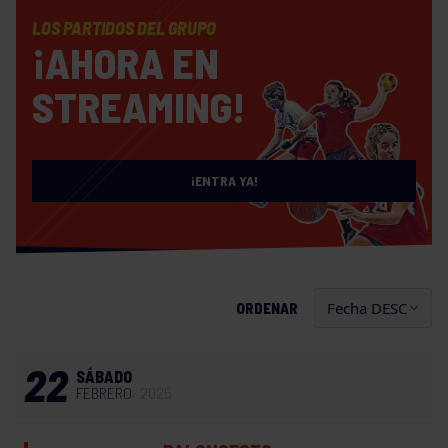
LOS PARTIDOS DEL GRUPO
¡AHORA EN
STREAMING!
¡ENTRA YA!
ORDENAR
22
SÁBADO
FEBRERO
2025