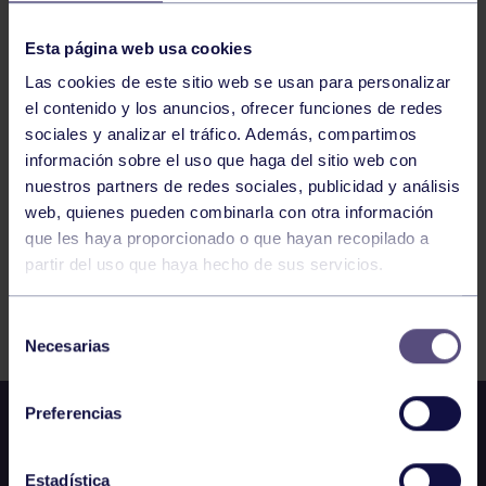
PIRAGÜISMO
09:00
h
IRÚN
1ª COPA ESPAÑA SLALOM OLÍMPICO
Esta página web usa cookies
Las cookies de este sitio web se usan para personalizar
el contenido y los anuncios, ofrecer funciones de redes
473
474
475
476
477
478
479
sociales y analizar el tráfico. Además, compartimos
información sobre el uso que haga del sitio web con
nuestros partners de redes sociales, publicidad y análisis
web, quienes pueden combinarla con otra información
que les haya proporcionado o que hayan recopilado a
partir del uso que haya hecho de sus servicios.
FILTRAR
Selección
Necesarias
de
consentimiento
Preferencias
Estadística