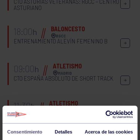
CTO ASTURIAS VETERANAS: RGCC – CENTRO
ASTURIANO
BALONCESTO
18:00
h
RGCC
ENTRENAMIENTO ALEVÍN FEMENINO B
ATLETISMO
09:00
h
MADRID
CTO ESPAÑA ABSOLUTO DE SHORT TRACK
ATLETISMO
11:30
h
LAVIANA
CTO ASTURIAS CROSS ESCOLAR
Consentimiento
Detalles
Acerca de las cookies