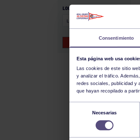
GAM
LOCALIZACIÓN
HALTEROFILIA
HOCKEY
JUDO
Consentimiento
BUSCAR EVENTOS
KÁRATE
LUCHA
Esta página web usa cookie
MONTAÑA
Las cookies de este sitio we
y analizar el tráfico. Ademá
NATACIÓN
redes sociales, publicidad y
ORFEÓN
que hayan recopilado a parti
PÁDEL
Selección
PELOTA
Necesarias
de
PIRAGÜISMO
consentimiento
RUGBY
SURF