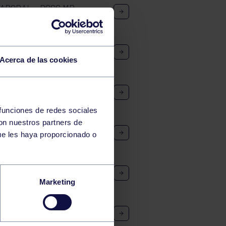
LABORAL – RGCC MB
 A: RGCC – AVILÉS SUR
Acerca de las cookies
NJAMÍN FEMENINO A
 funciones de redes sociales
con nuestros partners de
EVÍN MASCULINO A
ue les haya proporcionado o
: RGCC – UVA
Marketing
C: CÍRCULO NOEGA – RGCC