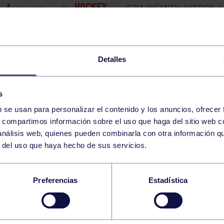
HOCKEY
JEPA INFANTIL HIERBA: 
11:00
h
GIJÓN
BALONCESTO
SENIOR MASCULINO
10:00
h
BRAULIO GARCÍA
Detalles
BALONCESTO
ENTRENAMIENTO BE
11:00
h
s
RGCC
b se usan para personalizar el contenido y los anuncios, ofrecer
s, compartimos información sobre el uso que haga del sitio web 
BALONCESTO
ENTRENAMIENTO AL
12:30
h
 análisis web, quienes pueden combinarla con otra información q
RGCC
r del uso que haya hecho de sus servicios.
BALONCESTO
SENIOR FEMENINO A
16:00
h
RGCC
Preferencias
Estadística
BALONCESTO
JUNIOR FEMENINO 
18:00
h
RGCC