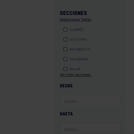
SECCIONES
Seleccionar Todas
AJEDREZ
ATLETISMO
BALONCESTO
BALONMANO
BILLAR
Ver más secciones
BOLOS
DESDE
BOXEO
COROS Y DANZAS
DIVERSIDAD FUNCIONAL
HASTA
ESQUÍ
GAF