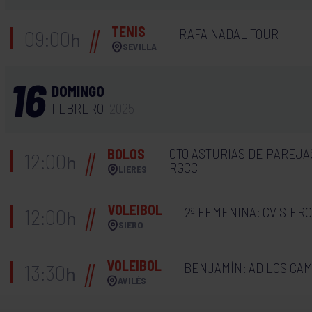
TENIS
RAFA NADAL TOUR
09:00
h
SEVILLA
16
DOMINGO
FEBRERO
2025
CTO ASTURIAS DE PAREJAS
BOLOS
12:00
h
RGCC
LIERES
VOLEIBOL
2ª FEMENINA: CV SIERO
12:00
h
SIERO
VOLEIBOL
BENJAMÍN: AD LOS CAM
13:30
h
AVILÉS