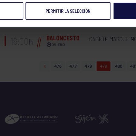
PERMITIR LA SELECCIÓN
BALONCESTO
JUNIOR FEMENINO A
12:30
h
NAVIA
BALONCESTO
CADETE MASCULINO 
16:00
h
OVIEDO
476
477
478
479
480
48